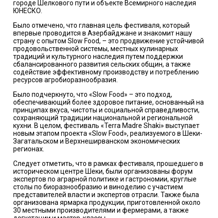
городе Шелкового пути и объекте Всемирного наследия
ЮНЕСКО.
Было отмечено, что главная цель фестиваля, который
впервые проводится в Азербайджане и знакомит нашу
страну с опытом Slow Food, – это продвижение устойчивой
продовольственной системы, местных кулинарных
традиций и культурного наследия путем поддержки
сбалансированного развития сельских общин, а также
содействие эффективному производству и потреблению
ресурсов агробиоразнообразия.
Было подчеркнуто, что «Slow Food» – это подход,
обеспечивающий более здоровое питание, основанный на
принципах вкуса, чистоты и социальной справедливости,
сохраняющий традиции национальной и региональной
кухни. В целом, фестиваль «Terra Madre Shaki» выступает
новым этапом проекта «Slow Food», реализуемого в Шеки-
Загатальском и Верхнеширванском экономических
регионах.
Следует отметить, что в рамках фестиваля, прошедшего в
историческом центре Шеки, были организованы форум
экспертов по аграрной политике и гастрономии, круглые
столы по биоразнообразию и виноделию с участием
представителей власти и экспертов отрасли. Также была
организована ярмарка продукции, приготовленной около
30 местными производителями и фермерами, а также