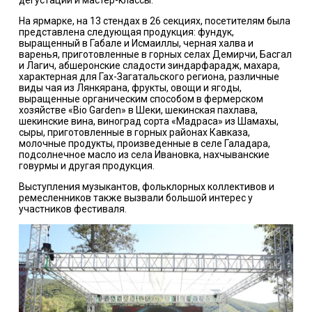
дегустации и мастер-классы.
На ярмарке, на 13 стендах в 26 секциях, посетителям была
представлена ​​следующая продукция: фундук,
выращенный в Габале и Исмаиллы, черная халва и
варенья, приготовленные в горных селах Демирчи, Басгал
и Лагич, абшеронские сладости зиндарфарадж, махара,
характерная для Гах-Загатальского региона, различные
виды чая из Лянкярана, фрукты, овощи и ягоды,
выращенные органическим способом в фермерском
хозяйстве «Bio Garden» в Шеки, шекинская пахлава,
шекинские вина, виноград сорта «Мадраса» из Шамахы,
сыры, приготовленные в горных районах Кавказа,
молочные продукты, произведенные в селе Галадара,
подсолнечное масло из села Ивановка, нахчыванские
говурмы и другая продукция.
Выступления музыкантов, фольклорных коллективов и
ремесленников также вызвали большой интерес у
участников фестиваля.