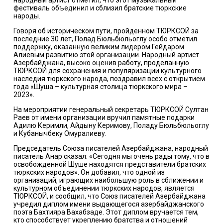
народный артист отметил, что этот музыкальный
фестиваль объединил и сблизил братские тюркские
народы.
Говоря об историческом пути, пройденном ТЮРКСОЙ за
последние 30 лет, Полад Бюльбюльоглу особо отметил
поддержку, оказанную великим лидером Гейдаром
Алиевым развитию этой организации. Народный артист
Азербайджана, высоко оценив работу, проделанную
ТЮРКСОЙ для сохранения и популяризации культурного
наследия тюркского народа, поздравил всех с открытием
года «Шуша – культурная столица тюркского мира –
2023».
На мероприятии генеральный секретарь ТЮРКСОЙ Султан
Раев от имени организации вручил памятные подарки
Адилю Керимли, Айдыну Керимову, Поладу Бюльбюльоглу
и Кубанычбеку Омуралиеву.
Председатель Союза писателей Азербайджана, народный
писатель Анар сказал: «Сегодня мы очень рады тому, что в
освобожденной Шуше находятся представители братских
тюркских народов». Он добавил, что одной из
организаций, играющих наибольшую роль в сближении и
культурном объединении тюркских народов, является
ТЮРКСОЙ, и сообщил, что Союз писателей Азербайджана
учредил диплом имени выдающегося азербайджанского
поэта Бахтияра Вахабзаде. Этот диплом вручается тем,
кто способствует укреплению братства и отношений