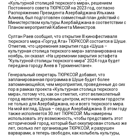
«Культурной столицей тюркского мира», решением
Постоянного совета ТЮРКСОЙ на 2023 год, согласно
Распоряжению Президента Азербайджана Ильхама
Алиева, был подготовлен совместный план действий с
Министерством культуры Азербайджана в соответствии с
Планом мероприятий Кабинета Министров.
Султан Раев сообщил, что открытие III кинофестиваля
тюркского мира «Горгуд Ата» ТЮРКСОЙ состоится в Шуше.
Отметив, что церемония закрытия года «Шуша –
культурная столица тюркского мира» запланирована на
ноябрь, он сказал: «На церемонии закрытия эстафета
“Культурной столицы тюркского мира” 2024 года будет
передана городу Анев в Туркменистане».
Генеральный секретарь ТЮРКСОЙ добавил, что
запланированная программа в Шуше будет более
запоминающейся, чем мероприятия, проведенные до сих
пор в рамках проекта «Культурная столица тюркского
мира», потому что, как он отметил, «этот великолепный
город является духовным центром, источником гордости
не только для Азербайджана, но и всего тюркского мира.
На мой взгляд, Шуша – сердце Азербайджана. В этом году
также исполняется 30 лет ТЮРКСОЙ. Мы намерены
использовать эту возможность, чтобы представить этот
исторический город, который был оккупирован столько же
лет, сколько лет организации ТЮРКСОЙ, и разрушен
варварами, а теперь свободен, как колыбель культуры,