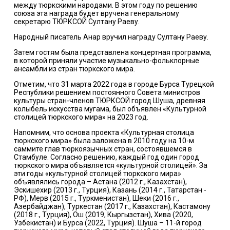
между тюркскими народами. В этом году по решению
союза эта награда будет вручена генеральному
секретарю ТЮРКСОЙ Султану Раеву.
Народный писатель Анар вручил награду Султану Раеву.
Затем гостям была представлена концертная программа,
в которой приняли участие музыкально-фольклорные
ансамбли из стран тюркского мира.
Отметим, что 31 марта 2022 года в городе Бурса Турецкой
Республики решением постоянного Совета министров
культуры стран-членов ТЮРКСОЙ город Шуша, древняя
колыбель искусства мугама, был объявлен «Культурной
столицей тюркского мира» на 2023 год.
Напомним, что основа проекта «Культурная столица
тюркского мира» была заложена в 2010 году на 10-м
саммите глав тюркоязычных стран, состоявшемся в
Стамбуле. Согласно решению, каждый год один город
тюркского мира объявляется «культурной столицей». За
эти годы «культурной столицей тюркского мира»
объявлялись города – Астана (2012 г., Казахстан),
Эскишехир (2013 г., Турция), Казань (2014 г., Татарстан -
РФ), Мерв (2015 г., Туркменистан), Шеки (2016 г.,
Азербайджан), Туркестан (2017 г., Казахстан), Кастамону
(2018 г., Турция), Ош (2019, Кыргызстан), Хива (2020,
Узбекистан) и Бурса (2022, Турция). Шуша – 11-й город