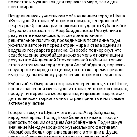
искусства и музыки как для тюркского мира, так и для
всего мира».
Поздравив всех участников с объявлением города Шуша
«Культурной столицей тюркского мира», генеральный
секретарь Организации тюркских государств Кубанычбек
Омуралиев сказал, что Азербайджанская Республика в
результате независимой, последовательной и
решительной политики, проводимой в последние годы,
укрепила авторитет среди стран мира и стала одним из
ведущих государств региона. Он особо подчеркнул, что
освобождение азербайджанских земель от оккупации в
результате 44-дневной Отечественной войны не только
стало источником гордости для Азербайджана, тюркских
государств и народов в целом, но в то же время придало
импульс дальнейшему укреплению тюркского единства.
Кубанычбек Омуралиев выразил уверенность, что в Шуше,
провозглашенной «культурной столицей тюркского мира»,
пройдут интересные мероприятия, и призвал творческих
деятелей всех тюркоязычных стран принять в них самое
активное участие.
Говоря о том, что Шуша – это корона Азербайджана,
народный артист Полад Бюльбюльоглу назвал город-
крепость поющим сердцем Азербайджана. Подчеркнув
значение Международного музыкального фестиваля
«Харыбюльбюль», организованного в эти дни в Шуше,