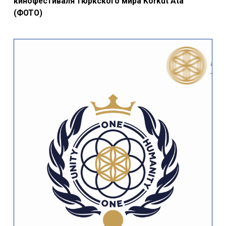
кинофестиваля тюркского мира Korkut Ata
(ФОТО)