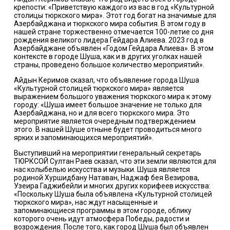
крепости: «Приветствую каждого из вас в год «Культурной
столицы тюркского мира». Этот год богат на значимые для
Азербайджана и тюркского мира события. В этом году в
нашей стране торжественно отмечается 100-летие со дня
рождения великого лидера Гейдара Алиева. 2023 год в
Азербайджане объявлен «Годом Гейдара Алиева». В этом
контексте в городе Шуша, как и в других уголках нашей
страны, проведено большое количество мероприятий».
Айдын Керимов сказал, что объявление города Шуша
«Культурной столицей тюркского мира» является
выражением большого уважения тюркского мира к этому
городу: «Шуша имеет большое значение не только для
Азербайджана, но и для всего тюркского мира. Это
мероприятие является очередным подтверждением
этого. В нашей Шуше отныне будет проводиться много
ярких и запоминающихся мероприятий».
Выступивший на мероприятии генеральный секретарь
ТЮРКСОЙ Султан Раев сказал, что эти земли являются для
нас колыбелью искусства и музыки. Шуша является
родиной Хуршидбану Натаван, Наджаф бея Везирова,
Узеира Гаджибейли и многих других корифеев искусства:
«Поскольку Шуша была объявлена «Культурной столицей
тюркского мира», нас ждут насыщенные и
запоминающиеся программы в этом городе, облику
которого очень идут атмосфера Победы, радости и
возрождения. После того, как город Шуша был объявлен