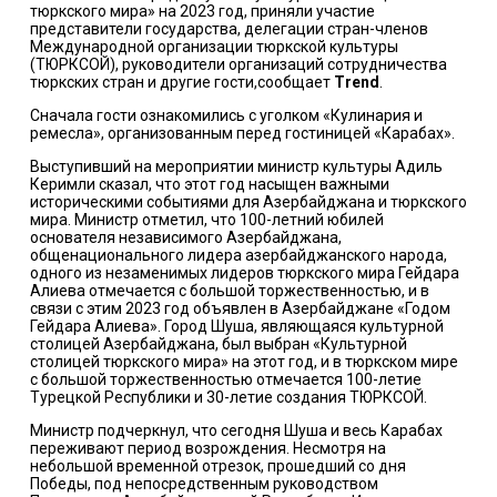
тюркского мира» на 2023 год, приняли участие
представители государства, делегации стран-членов
Международной организации тюркской культуры
(ТЮРКСОЙ), руководители организаций сотрудничества
тюркских стран и другие гости,сообщает
Trend
.
Сначала гости ознакомились с уголком «Кулинария и
ремесла», организованным перед гостиницей «Карабах».
Выступивший на мероприятии министр культуры Адиль
Керимли сказал, что этот год насыщен важными
историческими событиями для Азербайджана и тюркского
мира. Министр отметил, что 100-летний юбилей
основателя независимого Азербайджана,
общенационального лидера азербайджанского народа,
одного из незаменимых лидеров тюркского мира Гейдара
Алиева отмечается с большой торжественностью, и в
связи с этим 2023 год объявлен в Азербайджане «Годом
Гейдара Алиева». Город Шуша, являющаяся культурной
столицей Азербайджана, был выбран «Культурной
столицей тюркского мира» на этот год, и в тюркском мире
с большой торжественностью отмечается 100-летие
Турецкой Республики и 30-летие создания ТЮРКСОЙ.
Министр подчеркнул, что сегодня Шуша и весь Карабах
переживают период возрождения. Несмотря на
небольшой временной отрезок, прошедший со дня
Победы, под непосредственным руководством