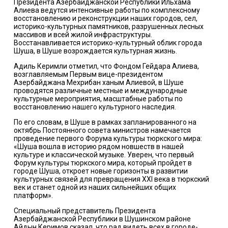
Президента Азербайджанской Республики Ильхама
Алиева ведутся интенсивные работы по комплексному
восстановлению и реконструкции наших городов, сел,
историко-культурных памятников, разрушенных лесных
массивов и всей жилой инфраструктуры.
Восстанавливается историко-культурный облик города
Шуша, в Шуше возрождается культурная жизнь.
Адиль Керимли отметил, что Фондом Гейдара Алиева,
возглавляемым Первым вице-президентом
Азербайджана Мехрибан ханым Алиевой, в Шуше
проводятся различные местные и международные
культурные мероприятия, масштабные работы по
восстановлению нашего культурного наследия.
По его словам, в Шуше в рамках запланированного на
октябрь Постоянного совета министров намечается
проведение первого Форума культуры тюркского мира:
«Шуша вошла в историю рядом новшеств в нашей
культуре и классической музыке. Уверен, что первый
Форум культуры тюркского мира, который пройдет в
городе Шуша, откроет новые горизонты в развитии
культурных связей для превращения XXI века в тюркский
век и станет одной из наших сильнейших общих
платформ».
Специальный представитель Президента
Азербайджанской Республики в Шушинском районе
Айдын Керимов сказал, что рад видеть всех в городе-