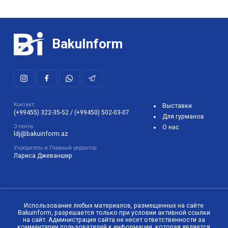
BakuInform
Контакт:
Выставки
(+99455) 322-35-52
/
(+99450) 502-03-07
Для гурманов
Э-почта:
О нас
ldj@bakuinform.az
Учредитель и Главный редактор:
Лариса Джеваншир
Использование любых материалов, размещенных на сайте
Bakuinform, разрешается только при условии активной ссылки
на сайт. Администрация сайта не несет ответственности за
комментарии пользователей к информации, которая является