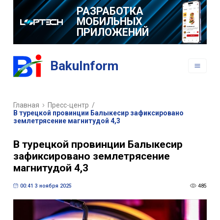
РАЗРАБОТКА
МОБИЛЬНЫХ
ПРИЛОЖЕНИЙ
BakuInform
Главная
Пресс-центр
/
В турецкой провинции Балыкесир зафиксировано
землетрясение магнитудой 4,3
В турецкой провинции Балыкесир
зафиксировано землетрясение
магнитудой 4,3
00:41 3 ноября 2025
485