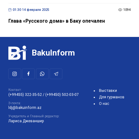
01:30 14 февраля 2025
1094
Глава «Русского дома» в Баку опечален
BakuInform
Контакт:
Выставки
(+99455) 322-35-52
/
(+99450) 502-03-07
Для гурманов
Э-почта:
О нас
ldj@bakuinform.az
Учредитель и Главный редактор:
Лариса Джеваншир