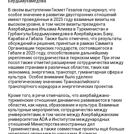
Бердымухамедова.
В своём выступлении Гисмет Гезалов подчеркнул, что
особое значение в развитии двусторонних отношений
имеют проведённые в 2025 году взаимные визиты на
высоком уровне, в том числе визиты президента
Азербайджана Ильхама Алиева в Туркменистан и
Гурбангулы Бердымухамедова в Азербайджан, Баку,
Карабах и Габала. Также было отмечено, что результаты
обсуждений и решения, принятые в рамках Саммита
Организации тюркских государств, состоявшегося в
Габале в 2025 году, способствовали дальнейшему
укреплению сотрудничества в тюркском мире. При этом
посол также отметил расширение сотрудничества между
нашими странами в различных областях, таких как
экономика, энергетика, транспорт, гуманитарная сфера и
культура. Особое внимание было уделено
стратегическому значению Транскаспийского
транспортного коридора и энергетических проектов.
Кроме того, в речи отмечалось, что азербайджано-
туркменские отношения динамично развиваются в таких
областях, как наука, образование и культура. Взаимные
культурные мероприятия, сотрудничество между
университетами, в том числе между Азербайджанским
университетом ADA и Институтом международных
отношений Министерства иностранных дел
Туркменистана, а также совместные проекты ещё больше
укрепляют связи между народами. В рамках