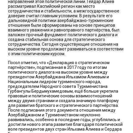
направлений этой политической линии. Гейдар Алиев
рассматривал Каспийский регион как место
сотрудничества и стабильности, а межгосударственное
доверие считал главным условием. В результате его
дальновидной политики азербайджано-туркменские
отношения были сформированы на основе принципов
взаимного уважения и равноправного партнёрства, был
заложен прочный фундамент политического диалога и
создана стабильная основа для стратегического
сотрудничества. Сегодня существующие отношения на
высоком уровне продолжают развиваться в соответствии
с этим политическим курсом.
Посол отметил, что «Декларация о стратегическом
партнёрстве», подписанная в 2017 году по итогам
политического диалога на высоком уровне между
президентом Азербайджана Ильхамом Алиевым и
Национальным лидером туркменского народа,
председателем Народного совета Туркменистана
Гурбангулы Бердымухамедовым, ещё больше укрепила
правовые и политические основы взаимоотношений
между двумя странами и создала значимую платформу
для развития братского и стратегического партнёрства.
После подписания этого документа отношения между
Азербайджаном и Туркменистаном неуклонно
развивались, особенно в последние годы, углублялись и
достигли нового этапа развития благодаря политической
воле президентов двух стран Ильхама Алиева и Сердара