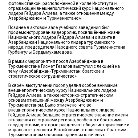
фотовыставкой, расположенной в холле Института и
отражающей внешнеполитический курс Национального
лидера Гейдара Алиева, а также отношения между
Азербайджаном и Туркменистаном.
Позднее в актовом зале учебного заведения был
продемонстрирован видеоролик, посвящённый жизни
Национального лидера Гейдара Алиева и о визите в
Азербайджан Национального лидера туркменского
народа, председателя Народного совета Туркменистана
Гурбангулы Бердымухамедова.
В рамках мероприятия посол Азербайджана в
Туркменистане Гисмет Гезалов выступил с лекцией на
тему «Азербайджан-Туркменистан: братское и
стратегическое сотрудничество».
В своём выступлении посол уделил особое внимание
внешнеполитическому курсу Национального лидера
Гейдара Алиева, а также историко-стратегическим
основам отношений между Азербайджаном и
Туркменистаном. Было отмечено, что во
внешнеполитическом курсе Национального лидера
Гейдара Алиева большое стратегическое значение имели
отношения со странами региона, особенно с братскими
государствами, которые разделяют общие исторические и
моральные ценности. В этой связи отношения с братским
Туркменистаном являлись одним из ключевых