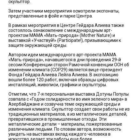
скульптор.
Затем участники мероприятия осмотрели экспонаты,
представленные в фойе и парке Центра.
В рамках мероприятия в Центре Гейдара Алиева также
состоялось ознакомление с международным арт-
проектом МАМА «Мать-природа» (Mother Nature) и
выставкой «Участвуй!» (Participate!), призывающими к
защите окружающей среды.
Автором идеи международного арт-проекта MAMA
«Мать-природа», начавшегося в дни проведения 29-й
сессии Конференции сторон Рамочной конвенции ООН об
изменении климата (COP29) является вице-президент
Фонда Гейдара Алиева Лейла Алиева. В экспозицию
вошли более 120 работ, включая образцы цифровых
инсталляций, живописи, графики и скульптуры.
Отметим, что 7-я персональная выставка Дотуны Популы
совпала с «Годом солидарности во имя зеленого мира» в
Азербайджане и созвучна теме окружающей среды и
изменения климата. Скульптор создает свои работы не из
традиционных материалов, а из металлических деталей,
превратившихся в промышленные отходы. Эти
металлические детали – материалы, пожертвованные
различными людьми. По словам автора, возможность
увидеть на выставках вклад каждого человека в
искусство делает эти работы еще более