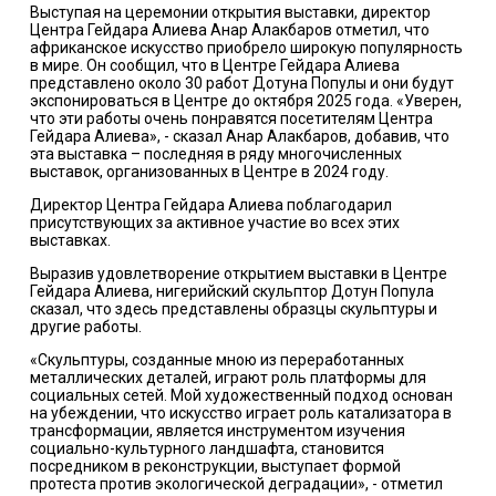
Выступая на церемонии открытия выставки, директор
Центра Гейдара Алиева Анар Алакбаров отметил, что
африканское искусство приобрело широкую популярность
в мире. Он сообщил, что в Центре Гейдара Алиева
представлено около 30 работ Дотуна Популы и они будут
экспонироваться в Центре до октября 2025 года. «Уверен,
что эти работы очень понравятся посетителям Центра
Гейдара Алиева», - сказал Анар Алакбаров, добавив, что
эта выставка – последняя в ряду многочисленных
выставок, организованных в Центре в 2024 году.
Директор Центра Гейдара Алиева поблагодарил
присутствующих за активное участие во всех этих
выставках.
Выразив удовлетворение открытием выставки в Центре
Гейдара Алиева, нигерийский скульптор Дотун Попула
сказал, что здесь представлены образцы скульптуры и
другие работы.
«Скульптуры, созданные мною из переработанных
металлических деталей, играют роль платформы для
социальных сетей. Мой художественный подход основан
на убеждении, что искусство играет роль катализатора в
трансформации, является инструментом изучения
социально-культурного ландшафта, становится
посредником в реконструкции, выступает формой
протеста против экологической деградации», - отметил