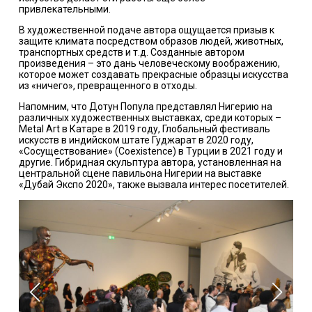
привлекательными.
В художественной подаче автора ощущается призыв к
защите климата посредством образов людей, животных,
транспортных средств и т.д. Созданные автором
произведения – это дань человеческому воображению,
которое может создавать прекрасные образцы искусства
из «ничего», превращенного в отходы.
Напомним, что Дотун Попула представлял Нигерию на
различных художественных выставках, среди которых –
Metal Art в Катаре в 2019 году, Глобальный фестиваль
искусств в индийском штате Гуджарат в 2020 году,
«Сосуществование» (Coexistence) в Турции в 2021 году и
другие. Гибридная скульптура автора, установленная на
центральной сцене павильона Нигерии на выставке
«Дубай Экспо 2020», также вызвала интерес посетителей.