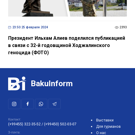
23:50 25 февраля 2024
2393
Президент Ильхам Алиев поделился публикацией
в связи с 32-й годовщиной Ходжалинского
геноцида (ФОТО)
BakuInform
Контакт:
Выставки
(+99455) 322-35-52
/
(+99450) 502-03-07
Для гурманов
Э-почта:
О нас