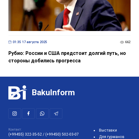
01:35 17 августа 2025
662
Рубио: России и США предстоит долгий путь, но
стороны добились прогресса
BakuInform
Контакт:
Выставки
(+99455) 322-35-52
/
(+99450) 502-03-07
Для гурманов