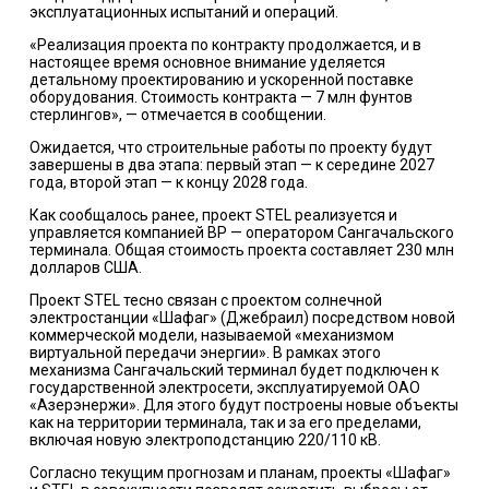
эксплуатационных испытаний и операций.
«Реализация проекта по контракту продолжается, и в
настоящее время основное внимание уделяется
детальному проектированию и ускоренной поставке
оборудования. Стоимость контракта
—
7 млн фунтов
стерлингов»,
—
отмечается в сообщении.
Ожидается, что строительные работы по проекту будут
завершены в два этапа: первый этап — к середине 2027
года, второй этап — к концу 2028 года.
Как сообщалось ранее, проект STEL реализуется и
управляется компанией
BP
—
оператором Сангачальского
терминала. Общая стоимость проекта составляет 230 млн
долларов США.
Проект STEL тесно связан с проектом солнечной
электростанции «Шафаг» (Джебраил) посредством новой
коммерческой модели, называемой «механизмом
виртуальной передачи энергии». В рамках этого
механизма Сангачальский терминал будет подключен к
государственной электросети, эксплуатируемой ОАО
«Азерэнержи». Для этого будут построены новые объекты
как на территории терминала, так и за его пределами,
включая новую электроподстанцию 220/110 кВ.
Согласно текущим прогнозам и планам, проекты «Шафаг»