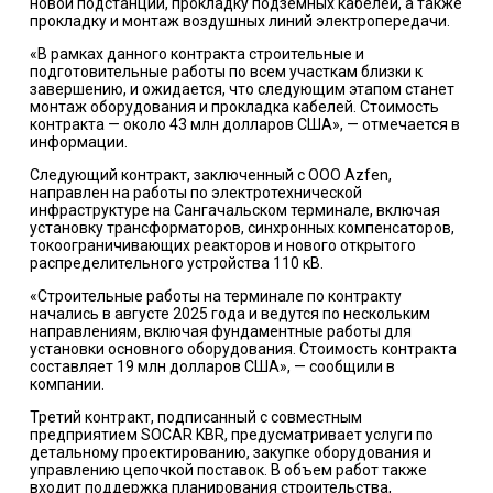
новой подстанции, прокладку подземных кабелей, а также
прокладку и монтаж воздушных линий электропередачи.
«В рамках данного контракта строительные и
подготовительные работы по всем участкам близки к
завершению, и ожидается, что следующим этапом станет
монтаж оборудования и прокладка кабелей. Стоимость
контракта
—
около 43 млн долларов США»,
—
отмечается в
информации.
Следующий контракт, заключенный с ООО Azfen,
направлен на работы по электротехнической
инфраструктуре на Сангачальском терминале, включая
установку трансформаторов, синхронных компенсаторов,
токоограничивающих реакторов и нового открытого
распределительного устройства 110 кВ.
«Строительные работы на терминале по контракту
начались в августе 2025 года и ведутся по нескольким
направлениям, включая фундаментные работы для
установки основного оборудования. Стоимость контракта
составляет 19 млн долларов США»,
—
сообщили в
компании.
Третий контракт, подписанный с совместным
предприятием SOCAR KBR, предусматривает услуги по
детальному проектированию, закупке оборудования и
управлению цепочкой поставок. В объем работ также
входит поддержка планирования строительства,