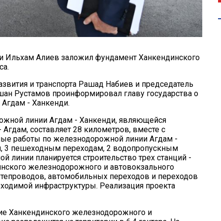
и Ильхам Алиев заложил фундамент Ханкендинского
са.
звития и транспорта Рашад Набиев и председатель
ан Рустамов проинформировал главу государства о
 Агдам - Ханкенди.
ожной линии Агдам - Ханкенди, являющейся
Агдам, составляет 28 километров, вместе с
ные работы по железнодорожной линии Агдам -
ам, 3 пешеходным переходам, 2 водопропускным
й линии планируется строительство трех станций -
инского железнодорожного и автовокзального
утепроводов, автомобильных переходов и переходов
бходимой инфраструктуры. Реализация проекта
ние Ханкендинского железнодорожного и