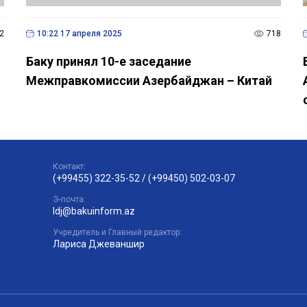
2
10:22 17 апреля 2025
718
Баку принял 10-е заседание
Межправкомиссии Азербайджан – Китай
Контакт:
(+99455) 322-35-52
/
(+99450) 502-03-07
Э-почта:
ldj@bakuinform.az
Учредитель и Главный редактор:
Лариса Джеваншир
 на сайте Bakuinform, разрешается только при условии активной 