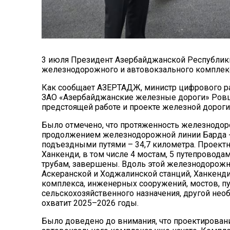
3 июля Президент Азербайджанской Республик
железнодорожного и автовокзального комплек
Как сообщает АЗЕРТАДЖ, министр цифрового ра
ЗАО «Азербайджанские железные дороги» Ровш
предстоящей работе и проекте железной дороги
Было отмечено, что протяженность железнодор
продолжением железнодорожной линии Барда - 
подъездными путями – 34,7 километра. Проект
Ханкенди, в том числе 4 мостам, 5 путепровод
трубам, завершены. Вдоль этой железнодорожно
Аскеранской и Ходжалинской станций, Ханкенд
комплекса, инженерных сооружений, мостов, п
сельскохозяйственного назначения, другой нео
охватит 2025–2026 годы.
Было доведено до внимания, что проектирова