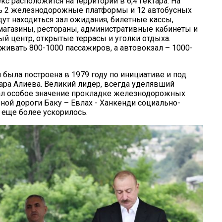
с расположится на территории в 6,4 гектара. На
ть 2 железнодорожные платформы и 12 автобусных
ут находиться зал ожидания, билетные кассы,
 магазины, рестораны, административные кабинеты и
ый центр, открытые террасы и уголки отдыха.
ивать 800-1000 пассажиров, а автовокзал – 1000-
 была построена в 1979 году по инициативе и под
ра Алиева. Великий лидер, всегда уделявший
ал особое значение прокладке железнодорожных
ной дороги Баку – Евлах - Ханкенди социально-
 еще более ускорилось.