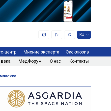
RU
с-центр
Мнение эксперта
Эксклюзив
 века
МедФорум
О нас
Контакты
омплекса