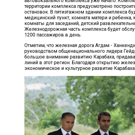
автовокзального комплекса уже начато. Комплек
территории комплекса предусмотрено построи
остановок. В пятиэтажном здании комплекса буд
медицинский пункт, комната матери и ребенка,
комнаты для заседаний, детский развлекательн
Железнодорожная часть комплекса будет обслуж
1200 пассажиров в день.
Отметим, что железная дорога Агдам - Ханкенди
руководством общенационального лидера Гейда
большое внимание развитию Карабаха, придав
линий в этот регион. Благодаря открытию желез
экономическое и культурное развитие Карабаха