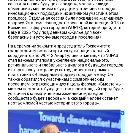
союз для наших будущих городов», молодые люди
обменялись мнениями о будущем устойчивых городов,
инновационных подходах и их активном участии в этом
процессе. Отдельная сессия была посвящена жилищному
вопросу. Эта тема совпадает с основной концепцией 13-го
Всемирного форума городов (WUF13), который пройдет в
Баку в 2026 году под девизом «Жилье для всех:
безопасные и устойчивые города и поселения».
На церемонии закрытия председатель Госкомитета
градостроительства и архитектуры, национальный
координатор по WUF13 Анар Гулиев отметил, что NUFA3
стал важным этапом в укреплении национального,
регионального и глобального диалога о будущем городов
и открыл новую страницу сотрудничества в рамках
подготовки к Всемирному форуму городов в Баку. Он
также обратился к участникам с символическим
посланием, отражающим дух и цель форума: «Вместе мы
можем построить будущее, в котором каждый город будет
устойчив к климатическим изменениям, каждое
сообщество будет здоровым, а каждый человек станет
неотъемлемой частью истории этого города».