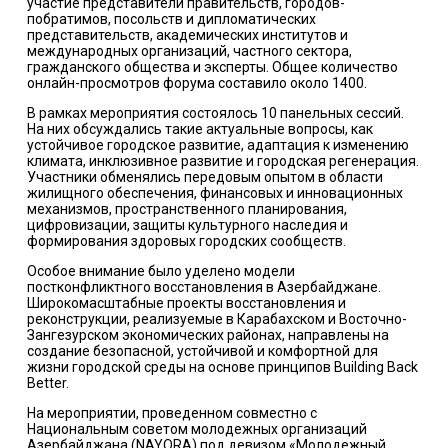
участие представители правительств, городов-
побратимов, посольств и дипломатических
представительств, академических институтов и
международных организаций, частного сектора,
гражданского общества и эксперты. Общее количество
онлайн-просмотров форума составило около 1400.
В рамках мероприятия состоялось 10 панельных сессий.
На них обсуждались такие актуальные вопросы, как
устойчивое городское развитие, адаптация к изменению
климата, инклюзивное развитие и городская регенерация.
Участники обменялись передовым опытом в области
жилищного обеспечения, финансовых и инновационных
механизмов, пространственного планирования,
цифровизации, защиты культурного наследия и
формирования здоровых городских сообществ.
Особое внимание было уделено модели
постконфликтного восстановления в Азербайджане.
Широкомасштабные проекты восстановления и
реконструкции, реализуемые в Карабахском и Восточно-
Зангезурском экономических районах, направлены на
создание безопасной, устойчивой и комфортной для
жизни городской среды на основе принципов Building Back
Better.
На мероприятии, проведенном совместно с
Национальным советом молодежных организаций
Азербайджана (NAYORA) под девизом «Молодежный