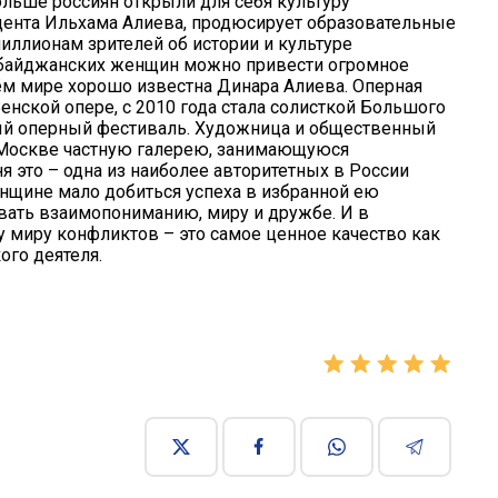
ольше россиян открыли для себя культуру
идента Ильхама Алиева, продюсирует образовательные
ллионам зрителей об истории и культуре
рбайджанских женщин можно привести огромное
ём мире хорошо известна Динара Алиева. Оперная
енской опере, с 2010 года стала солисткой Большого
ный оперный фестиваль. Художница и общественный
в Москве частную галерею, занимающуюся
 это – одна из наиболее авторитетных в России
енщине мало добиться успеха в избранной ею
овать взаимопониманию, миру и дружбе. И в
 миру конфликтов – это самое ценное качество как
ого деятеля.