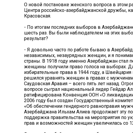
О новой постановке женского вопроса в этом 
Центра российско-азербайджанской дружбы, кан
Красовская.
- По итогам последних выборов в Азербайджан
шесть раз. Вы были наблюдателем на этих выбо
результат?
- Я довольно часто по работе бываю в Азербай
независимых, незаурядных женщин, и я понимаю
страны. В 1918 году именно Азербайджан стал
женщины получили право голоса на выборах. Д
избирательные права в 1944 году, а Швейцария 
решился уравнять женщин в правах с мужчинам
Саудовская Аравия – всего пять лет назад. Ог
вопросе сыграл национальный лидер Гейдар Ал
ратифицирована Конвенция ООН «О ликвидации
2006 году был создан Государственный комитет
«Об обеспечении гендерного равноправия мужч
Азербайджана Ильхам Алиев продолжает эту пол
поддержка правительства на мероприятия по у
прав и возможностей женщин увеличилась со 1