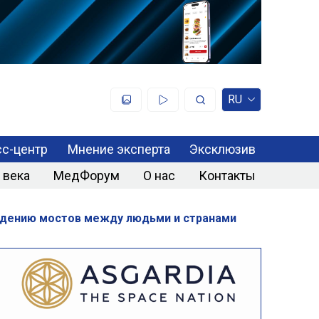
RU
с-центр
Мнение эксперта
Эксклюзив
 века
МедФорум
О нас
Контакты
едению мостов между людьми и странами