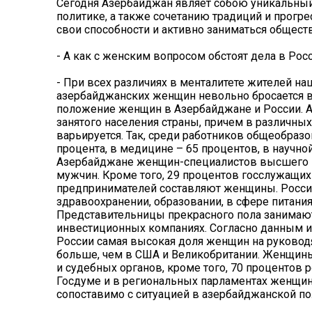
Сегодня Азербайджан являет собою уникальный 
политике, а также сочетанию традиций и прогр
свои способности и активно заниматься общест
- А как с женским вопросом обстоят дела в Рос
- При всех различиях в менталитете жителей на
азербайджанских женщин невольно бросается в
положение женщин в Азербайджане и России. 
занятого населения страны, причем в различны
варьируется. Так, среди работников общеобраз
процента, в медицине – 65 процентов, в научной
Азербайджане женщин-специалистов высшего и
мужчин. Кроме того, 29 процентов госслужащих 
предпринимателей составляют женщины. Росс
здравоохранении, образовании, в сфере питания
Представительницы прекрасного пола занимают 
инвестиционных компаниях. Согласно данным ис
России самая высокая доля женщин на руководящ
больше, чем в США и Великобритании. Женщины
и судебных органов, кроме того, 70 процентов
Госдуме и в региональных парламентах женщин
сопоставимо с ситуацией в азербайджанской по