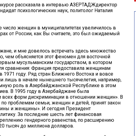
ракурсе рассказала в интервью АЗЕРТАДЖдиректор
дидат психологических наук, политолог Наталия
е число женщин в муниципалитетах увеличилось в
рах от России, как Вы считаете, это был ожидаемый
джане, и мне довелось встречать здесь множество
, чем объясняется этот феномен для восточной
 первым мусульманским государством, в котором
ля сравнения: Франция предоставила женщинам
в 1971 году. Ряд стран Ближнего Востока и вовсе
и лишь в начале нынешнего тысячелетия, например,
ромную роль в Азербайджанской Республике в этом
иев. В 1995 году в Азербайджане была
 всех форм дискриминации в отношении женщин». В
 по проблемам семьи, женщин и детей, принят закон
ины и женщины». И сегодня Президент
итику. За последние шесть лет финансовая
креплению гендерного равенства, по расширению
20 тысяч до миллиона долларов.