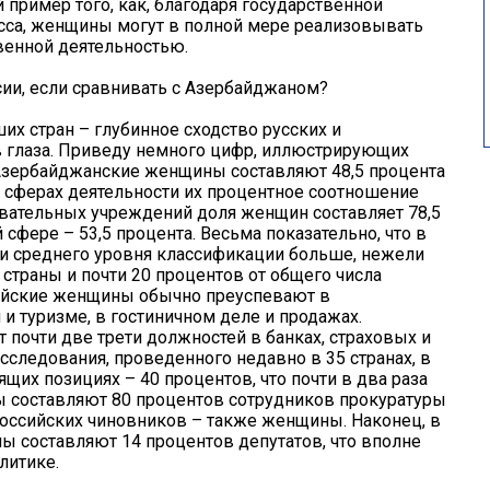
пример того, как, благодаря государственной
есса, женщины могут в полной мере реализовывать
венной деятельностью.
сии, если сравнивать с Азербайджаном?
ших стран – глубинное сходство русских и
 глаза. Приведу немного цифр, иллюстрирующих
Азербайджанские женщины составляют 48,5 процента
х сферах деятельности их процентное соотношение
овательных учреждений доля женщин составляет 78,5
 сфере – 53,5 процента. Весьма показательно, что в
 среднего уровня классификации больше, нежели
страны и почти 20 процентов от общего числа
ийские женщины обычно преуспевают в
 и туризме, в гостиничном деле и продажах.
почти две трети должностей в банках, страховых и
следования, проведенного недавно в 35 странах, в
их позициях – 40 процентов, что почти в два раза
 составляют 80 процентов сотрудников прокуратуры
 российских чиновников – также женщины. Наконец, в
ы составляют 14 процентов депутатов, что вполне
литике.