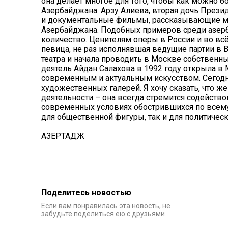
она делает многое для того, чтобы как можно б
Азербайджана. Арзу Алиева, вторая дочь През
и документальные фильмы, рассказывающие ми
Азербайджана. Подобных примеров среди азе
количество. Ценителям оперы в России и во вс
певица, не раз исполнявшая ведущие партии в В
театра и начала проводить в Москве собствен
деятель Айдан Салахова в 1992 году открыла 
современным и актуальным искусством. Сегодня
художественных галерей. Я хочу сказать, что ж
деятельности – она всегда стремится содейств
современных условиях обострившихся по всему
для общественной фигуры, так и для политическ
АЗЕРТАДЖ
Поделитесь новостью
Если вам понравилась эта новость, не
забудьте поделиться ею с друзьями