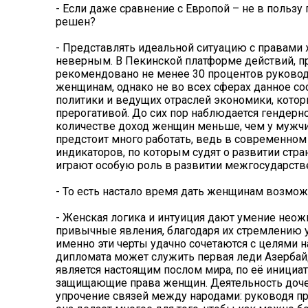
- Если даже сравнение с Европой – не в пользу 
решен?
- Представлять идеальной ситуацию с правами 
неверным. В Пекинской платформе действий, п
рекомендовано не менее 30 процентов руковод
женщинам, однако не во всех сферах данное со
политики и ведущих отраслей экономики, кото
прерогативой. До сих пор наблюдается гендерно
количестве доход женщин меньше, чем у мужчи
предстоит много работать, ведь в современно
индикаторов, по которым судят о развитии стра
играют особую роль в развитии межгосударств
- То есть настало время дать женщинам возм
- Женская логика и интуиция дают умение неожи
привычные явления, благодаря их стремлению у
именно эти черты удачно сочетаются с целями
дипломата может служить первая леди Азербай
является настоящим послом мира, по её инициа
защищающие права женщин. Деятельность доче
упрочение связей между народами: руководя п