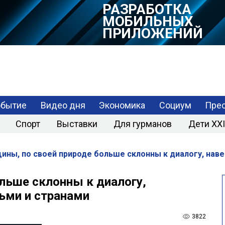
РАЗРАБОТКА
МОБИЛЬНЫХ
ПРИЛОЖЕНИЙ
обытие
Видео дня
Экономика
Социум
Прес
Спорт
Выставки
Для гурманов
Дети XXI
ны, по своей природе больше склонны к диалогу, нав
льше склонны к диалогу,
ьми и странами
3822