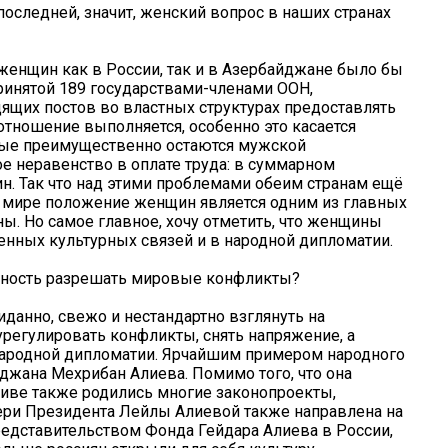
последней, значит, женский вопрос в наших странах
женщин как в России, так и в Азербайджане было бы
ринятой 189 государствами-членами ООН,
ящих постов во властных структурах предоставлять
отношение выполняется, особенно это касается
рые преимущественно остаются мужской
е неравенство в оплате труда: в суммарном
н. Так что над этими проблемами обеим странам ещё
м мире положение женщин является одним из главных
ны. Но самое главное, хочу отметить, что женщины
енных культурных связей и в народной дипломатии.
ожность разрешать мировые конфликты?
данно, свежо и нестандартно взглянуть на
регулировать конфликты, снять напряжение, а
 народной дипломатии. Ярчайшим примером народного
джана Мехрибан Алиева. Помимо того, что она
тиве также родились многие законопроекты,
ри Президента Лейлы Алиевой также направлена на
редставительством Фонда Гейдара Алиева в России,