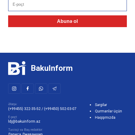
Abunə ol
BakuInform
Əlaqə:
Sərgilər
(+99455) 322-35-52
/
(+99450) 502-03-07
Qurmanlar üçün
E-poçt:
Haqqımızda
ldj@bakuinform.az
Təsisçi və Baş redaktor:
Лариса Джеваншир