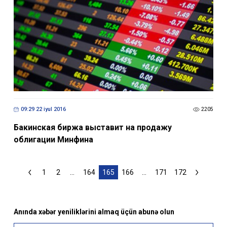
09:29 22 iyul 2016
2205
Бакинская биржа выставит на продажу
облигации Минфина
1
2
...
164
165
166
...
171
172
Anında xəbər yeniliklərini almaq üçün abunə olun