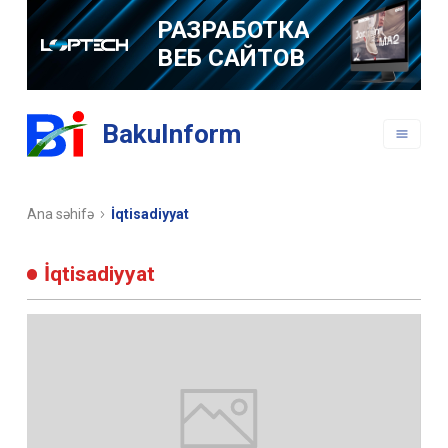
РАЗРАБОТКА
ВЕБ САЙТОВ
РАЗРАБОТКА
BakuInform
МОБИЛЬНЫХ
ПРИЛОЖЕНИЙ
Ana səhifə
İqtisadiyyat
İqtisadiyyat