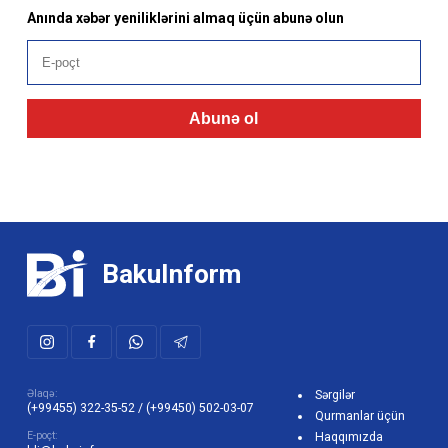
Anında xəbər yeniliklərini almaq üçün abunə olun
Abunə ol
BakuInform
Əlaqə:
Sərgilər
(+99455) 322-35-52
/
(+99450) 502-03-07
Qurmanlar üçün
E-poçt:
Haqqımızda