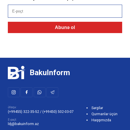
Abunə ol
BakuInform
Əlaqə:
Sərgilər
(+99455) 322-35-52
/
(+99450) 502-03-07
Qurmanlar üçün
E-poçt:
Haqqımızda
ldj@bakuinform.az