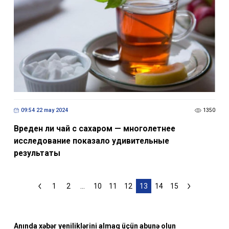
09:54 22 may 2024
1350
Вреден ли чай с сахаром — многолетнее
исследование показало удивительные
результаты
1
2
...
10
11
12
13
14
15
Anında xəbər yeniliklərini almaq üçün abunə olun