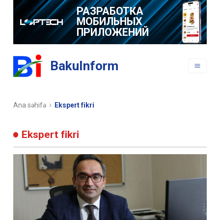
РАЗРАБОТКА
МОБИЛЬНЫХ
ПРИЛОЖЕНИЙ
BakuInform
Ana səhifə
Ekspert fikri
Ekspert fikri