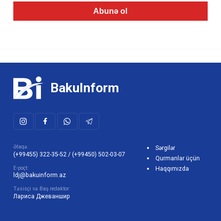
Abunə ol
BakuInform
Əlaqə:
Sərgilər
(+99455) 322-35-52
/
(+99450) 502-03-07
Qurmanlar üçün
E-poçt:
Haqqımızda
ldj@bakuinform.az
Təsisçi və Baş redaktor:
Лариса Джеваншир