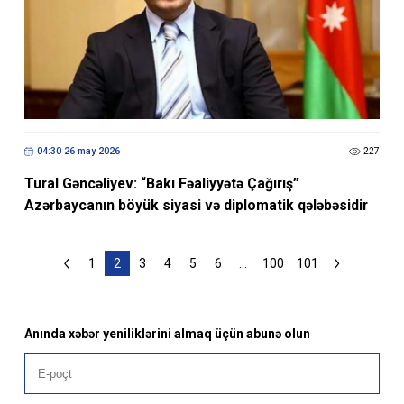
04:30 26 may 2026
227
Tural Gəncəliyev: “Bakı Fəaliyyətə Çağırış”
Azərbaycanın böyük siyasi və diplomatik qələbəsidir
1
2
3
4
5
6
...
100
101
Anında xəbər yeniliklərini almaq üçün abunə olun