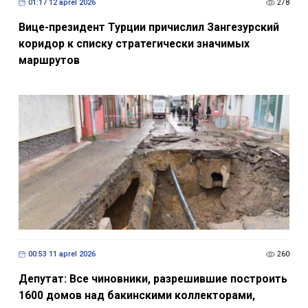
01:17 12 aprel 2026
278
Вице-президент Турции причислил Зангезурский
коридор к списку стратегически значимых
маршрутов
00:53 11 aprel 2026
260
Депутат: Все чиновники, разрешившие построить
1600 домов над бакинскими коллекторами,