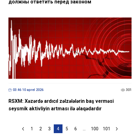
должны ответить перед законом
03:46 10 aprel 2026
301
RSXM: Xəzərdə ardıcıl zəlzələlərin baş verməsi
seysmik aktivliyin artması ilə əlaqədardır
1
2
3
4
5
6
...
100
101