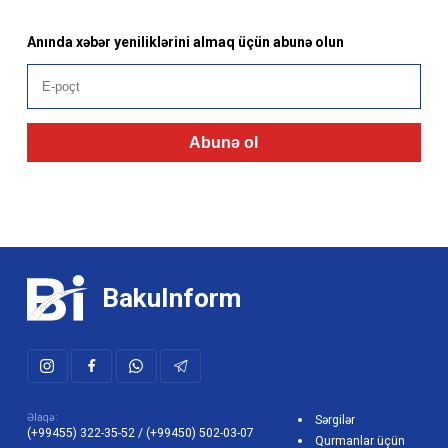
Anında xəbər yeniliklərini almaq üçün abunə olun
Abunə ol
BakuInform
Əlaqə:
Sərgilər
(+99455) 322-35-52
/
(+99450) 502-03-07
Qurmanlar üçün