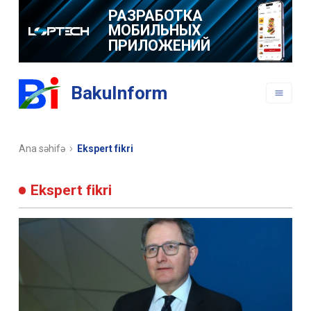
РАЗРАБОТКА
МОБИЛЬНЫХ
ПРИЛОЖЕНИЙ
BakuInform
Ana səhifə
Ekspert fikri
Ekspert fikri