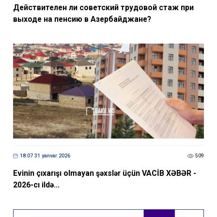
Действителен ли советский трудовой стаж при
выходе на пенсию в Азербайджане?
18:07 31 yanvar 2026
509
Evinin çıxarışı olmayan şəxslər üçün VACİB XƏBƏR -
2026-cı ildə...