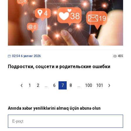
02:54 6 yanvar 2026
455
Подростки, соцсети и родительские ошибки
1
2
...
6
7
8
...
100
101
Anında xəbər yeniliklərini almaq üçün abunə olun