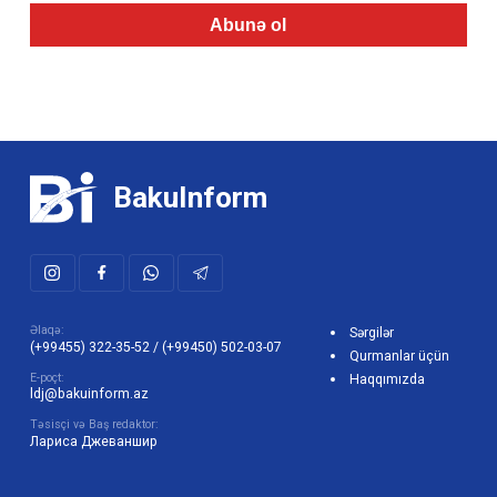
Abunə ol
BakuInform
Əlaqə:
Sərgilər
(+99455) 322-35-52
/
(+99450) 502-03-07
Qurmanlar üçün
E-poçt:
Haqqımızda
ldj@bakuinform.az
Təsisçi və Baş redaktor:
Лариса Джеваншир