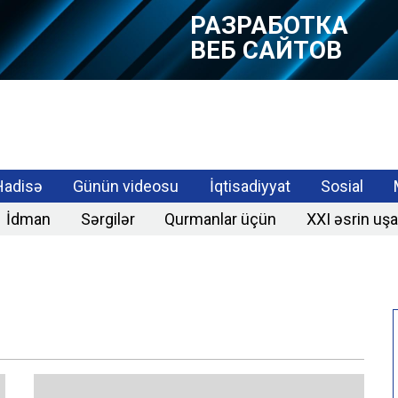
РАЗРАБОТКА
ВЕБ САЙТОВ
РАЗРАБОТКА
МОБИЛЬНЫХ
ПРИЛОЖЕНИЙ
Hadisə
Günün videosu
İqtisadiyyat
Sosial
İdman
Sərgilər
Qurmanlar üçün
XXI əsrin uşa