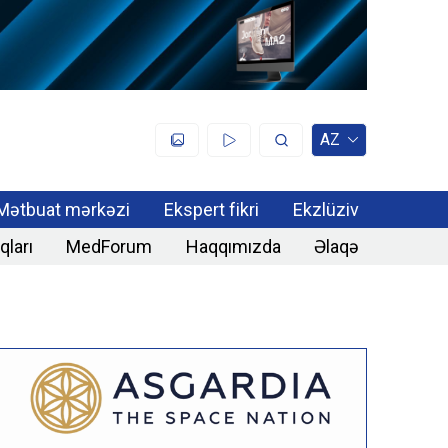
AZ
Mətbuat mərkəzi
Ekspert fikri
Ekzlüziv
qları
MedForum
Haqqımızda
Əlaqə