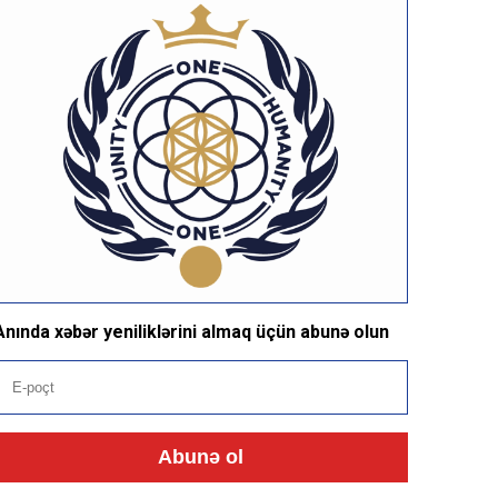
Anında xəbər yeniliklərini almaq üçün abunə olun
Abunə ol