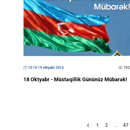
10:10 19 oktyabr 2016
702
18 Oktyabr - Müstəqillik Gününüz Mübarək!
1
2
...
47