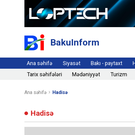
BakuInform
Ana səhifə
Siyasət
Bakı - paytaxt
Tarix səhifələri
Mədəniyyət
Turizm
Ana səhifə
Hadisə
Hadisə