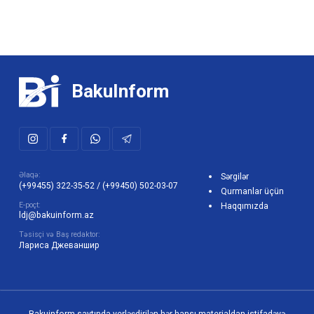
BakuInform
Əlaqə:
Sərgilər
(+99455) 322-35-52
/
(+99450) 502-03-07
Qurmanlar üçün
E-poçt:
Haqqımızda
ldj@bakuinform.az
Təsisçi və Baş redaktor:
Лариса Джеваншир