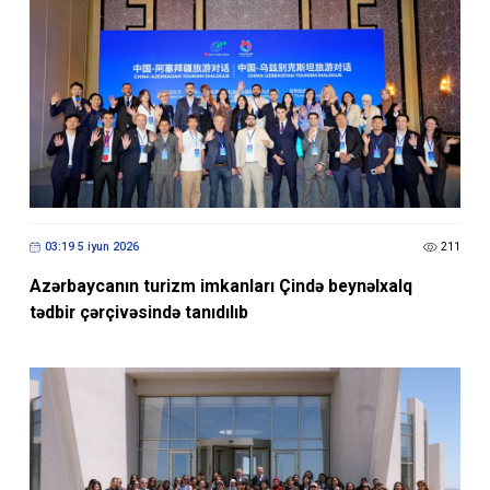
03:19 5 iyun 2026
211
Azərbaycanın turizm imkanları Çində beynəlxalq
tədbir çərçivəsində tanıdılıb