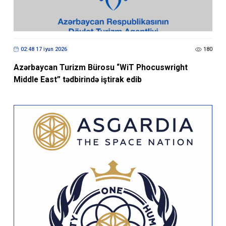
02:48 17 iyun 2026
180
Azərbaycan Turizm Bürosu “WiT Phocuswright
Middle East” tədbirində iştirak edib