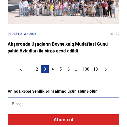
00:31 2 iyun 2026
190
Abşeronda Uşaqların Beynəlxalq Müdafiəsi Günü
şəhid övladları ilə birgə qeyd edildi
1
2
3
4
5
6
...
100
101
Anında xəbər yeniliklərini almaq üçün abunə olun
Abunə ol