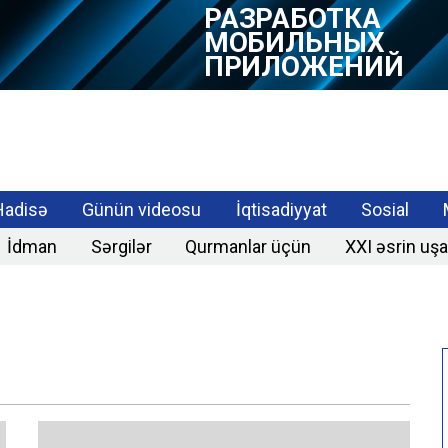
РАЗРАБОТКА
МОБИЛЬНЫХ
ПРИЛОЖЕНИЙ
Hadisə
Günün videosu
İqtisadiyyat
Sosial
İdman
Sərgilər
Qurmanlar üçün
XXI əsrin uşa