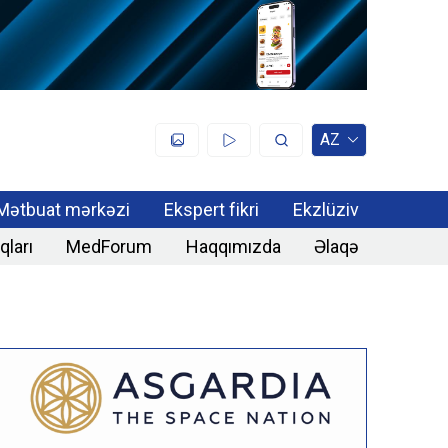
AZ
Mətbuat mərkəzi
Ekspert fikri
Ekzlüziv
qları
MedForum
Haqqımızda
Əlaqə