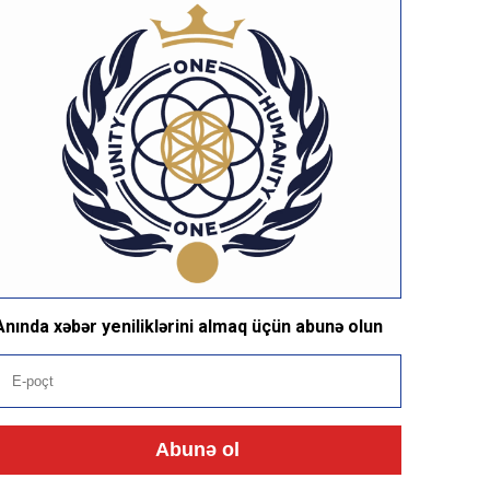
Anında xəbər yeniliklərini almaq üçün abunə olun
Abunə ol