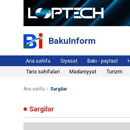
BakuInform
Ana səhifə
Siyasət
Bakı - paytaxt
Tarix səhifələri
Mədəniyyət
Turizm
Ana səhifə
Sərgilər
Sərgilər