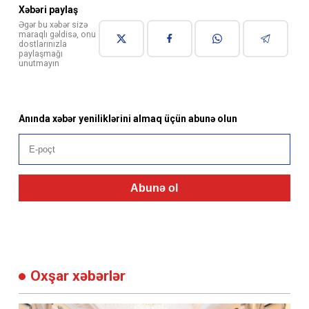
Xəbəri paylaş
Əgər bu xəbər sizə
maraqlı gəldisə, onu
dostlarınızla
paylaşmağı
unutmayın
Anında xəbər yeniliklərini almaq üçün abunə olun
Abunə ol
Oxşar xəbərlər