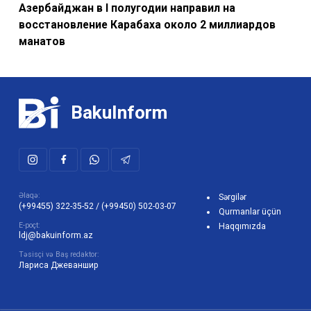
Азербайджан в I полугодии направил на
восстановление Карабаха около 2 миллиардов
манатов
BakuInform
Əlaqə:
Sərgilər
(+99455) 322-35-52
/
(+99450) 502-03-07
Qurmanlar üçün
E-poçt:
Haqqımızda
ldj@bakuinform.az
Təsisçi və Baş redaktor:
Лариса Джеваншир