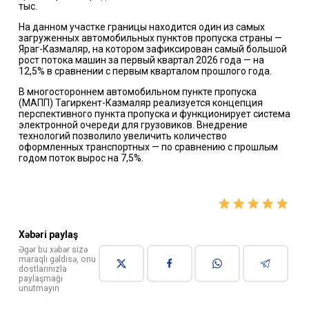
тыс.
На данном участке границы находится один из самых
загруженных автомобильных пунктов пропуска страны —
Яраг-Казмаляр, на котором зафиксирован самый большой
рост потока машин за первый квартал 2026 года — на
12,5% в сравнении с первым кварталом прошлого года.
В многостороннем автомобильном пункте пропуска
(МАПП) Тагиркент-Казмаляр реализуется концепция
перспективного пункта пропуска и функционирует система
электронной очереди для грузовиков. Внедрение
технологий позволило увеличить количество
оформленных транспортных — по сравнению с прошлым
годом поток вырос на 7,5%.
Xəbəri paylaş
Əgər bu xəbər sizə
maraqlı gəldisə, onu
dostlarınızla
paylaşmağı
unutmayın