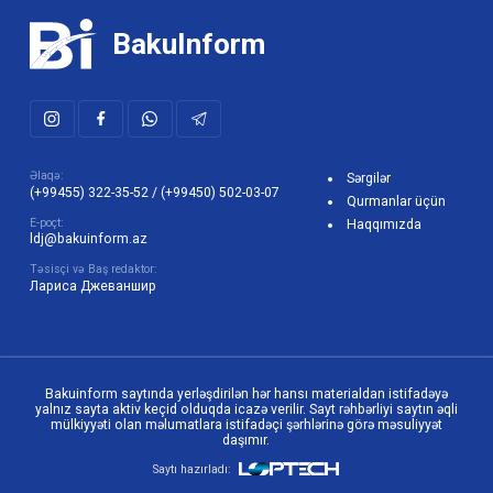
BakuInform
Əlaqə:
Sərgilər
(+99455) 322-35-52
/
(+99450) 502-03-07
Qurmanlar üçün
E-poçt:
Haqqımızda
ldj@bakuinform.az
Təsisçi və Baş redaktor:
Лариса Джеваншир
Bakuinform saytında yerləşdirilən hər hansı materialdan istifadəyə
yalnız sayta aktiv keçid olduqda icazə verilir. Sayt rəhbərliyi saytın əqli
mülkiyyəti olan məlumatlara istifadəçi şərhlərinə görə məsuliyyət
daşımır.
Saytı hazırladı: