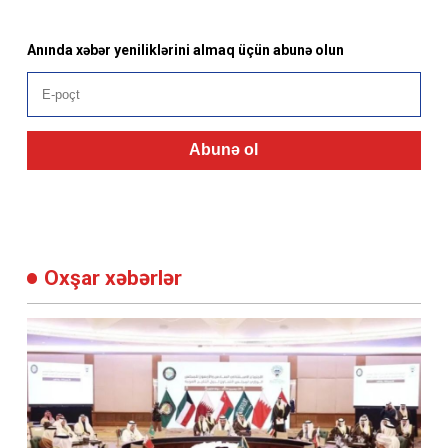
Anında xəbər yeniliklərini almaq üçün abunə olun
Abunə ol
Oxşar xəbərlər