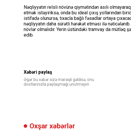
Nəqliyyatın relsli növünə qiymətindən asılı olmayaraq
etmək istəyiriksə, onda bu ideal çıxış yollarından birid
istifadə olunursa, tıxacla bağlı fəsadlar ortaya çıxacaq
nəqliyyatın daha sürətli hərəkət etməsi ilə nəticələni
növlər olmalıdır. Yerin üstündəki tramvay da mütləq ş
edib.
Xəbəri paylaş
Əgər bu xəbər sizə maraqlı gəldisə, onu
dostlarınızla paylaşmağı unutmayın
Oxşar xəbərlər