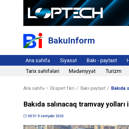
BakuInform
Ana səhifə
Siyasət
Bakı - paytaxt
Tarix səhifələri
Mədəniyyət
Turizm
Ana səhifə
Ekspert fikri
/
Bakı-paytaxt
/
Bakıda s
Bakıda salınacaq tramvay yolları
00:51 9 sentyabr 2025