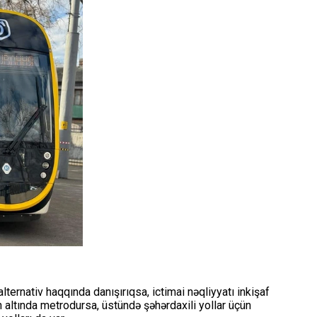
ternativ haqqında danışırıqsa, ictimai nəqliyyatı inkişaf
n altında metrodursa, üstündə şəhərdaxili yollar üçün