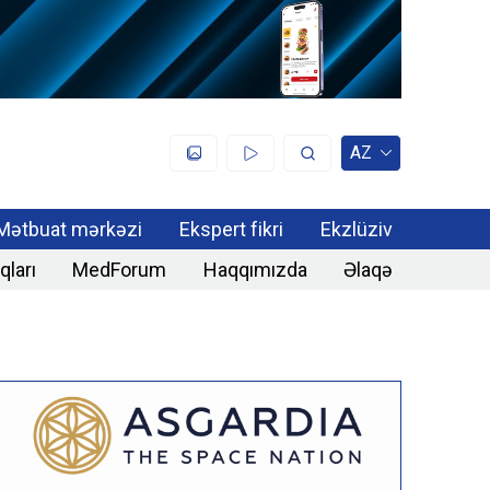
AZ
Mətbuat mərkəzi
Ekspert fikri
Ekzlüziv
qları
MedForum
Haqqımızda
Əlaqə