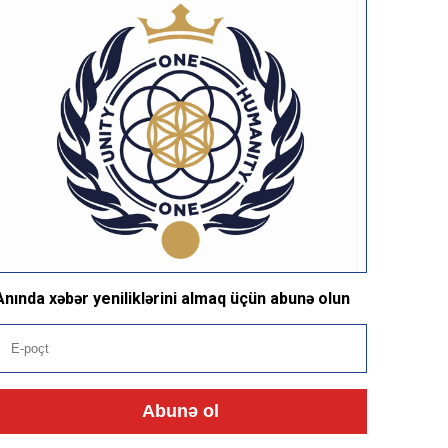
Anında xəbər yeniliklərini almaq üçün abunə olun
Abunə ol