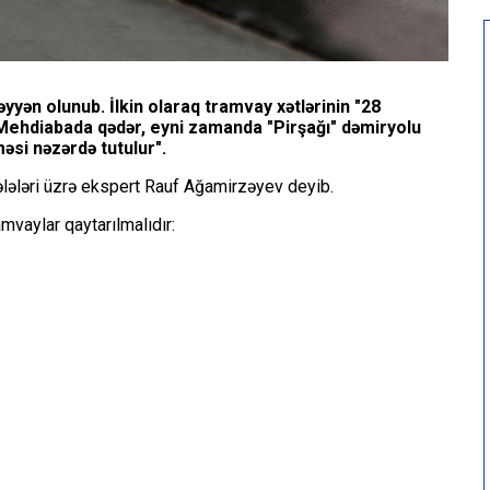
əyyən olunub. İlkin olaraq tramvay xətlərinin "28
Mehdiabada qədər, eyni zamanda "Pirşağı" dəmiryolu
əsi nəzərdə tutulur".
lələri üzrə ekspert Rauf Ağamirzəyev deyib.
amvaylar qaytarılmalıdır: