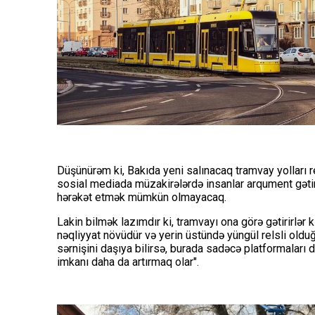
Düşünürəm ki, Bakıda yeni salınacaq tramvay yolları re
sosial mediada müzakirələrdə insanlar arqument gətirirl
hərəkət etmək mümkün olmayacaq.
Lakin bilmək lazımdır ki, tramvayı ona görə gətirirlər ki
nəqliyyat növüdür və yerin üstündə yüngül relsli oldu
sərnişini daşıya bilirsə, burada sadəcə platformaları
imkanı daha da artırmaq olar".