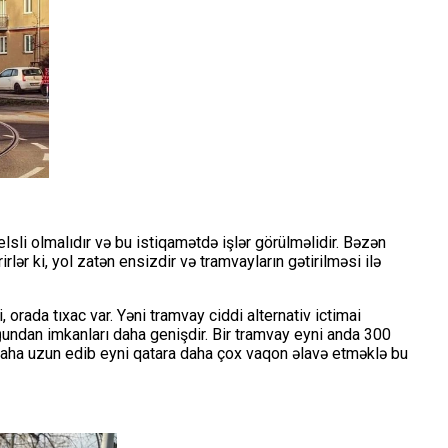
lsli olmalıdır və bu istiqamətdə işlər görülməlidir. Bəzən
ər ki, yol zatən ensizdir və tramvayların gətirilməsi ilə
, orada tıxac var. Yəni tramvay ciddi alternativ ictimai
ğundan imkanları daha genişdir. Bir tramvay eyni anda 300
 daha uzun edib eyni qatara daha çox vaqon əlavə etməklə bu