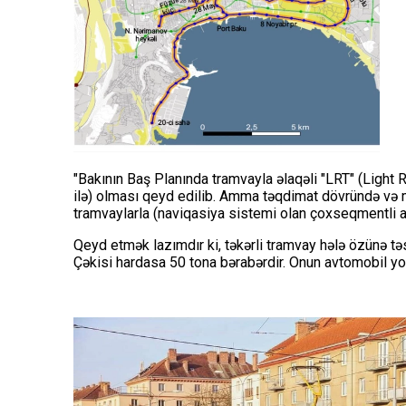
"Bakının Baş Planında tramvayla əlaqəli "LRT" (Light Ra
ilə) olması qeyd edilib. Amma təqdimat dövründə və 
tramvaylarla (naviqasiya sistemi olan çoxseqmentli a
Qeyd etmək lazımdır ki, təkərli tramvay hələ özünə tə
Çəkisi hardasa 50 tona bərabərdir. Onun avtomobil yolla