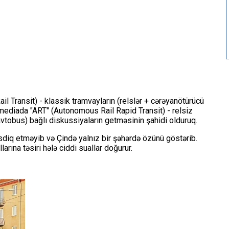
il Transit) - klassik tramvayların (relslər + cərəyanötürücü
mediada "ART" (Autonomous Rail Rapid Transit) - relsiz
vtobus) bağlı diskussiyaların getməsinin şahidi olduruq.
sdiq etməyib və Çində yalnız bir şəhərdə özünü göstərib.
rına təsiri hələ ciddi suallar doğurur.