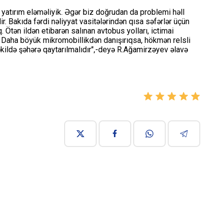
 yatırım eləməliyik. Əgər biz doğrudan da problemi həll
ir. Bakıda fərdi nəliyyat vasitələrindən qısa səfərlər üçün
. Ötən ildən etibarən salınan avtobus yolları, ictimai
b. Daha böyük mikromobillikdən danışırıqsa, hökmən relsli
əkildə şəhərə qaytarılmalıdır",-deyə R.Ağamirzəyev əlavə