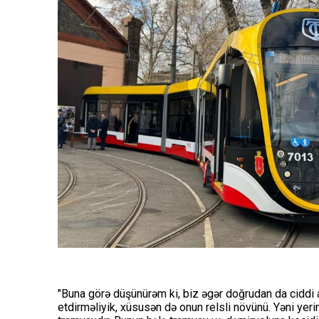
"Buna görə düşünürəm ki, biz əgər doğrudan da ciddi al
etdirməliyik, xüsusən də onun relsli növünü. Yəni yeri