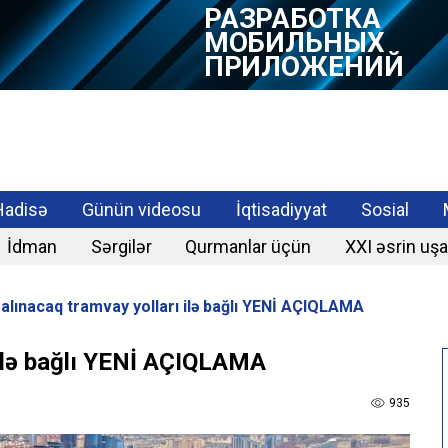
РАЗРАБОТКА
МОБИЛЬНЫХ
ПРИЛОЖЕНИЙ
Hadisə
Günün videosu
İqtisadiyyat
Sosial
İdman
Sərgilər
Qurmanlar üçün
XXI əsrin uşa
alınacaq tramvay yolları ilə bağlı YENİ AÇIQLAMA
 ilə bağlı YENİ AÇIQLAMA
935