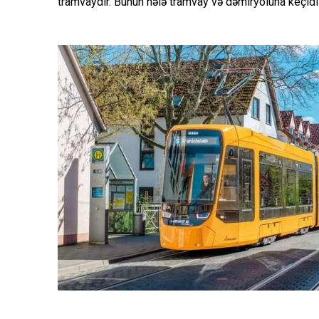
tramvaydır. Bunun hələ tramvay və dəmiryoluna keçidi y