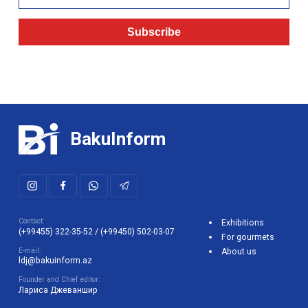
Subscribe
BakuInform
Contact:
Exhibitions
(+99455) 322-35-52
/
(+99450) 502-03-07
For gourmets
E-mail:
About us
ldj@bakuinform.az
Founder and Chief editor:
Лариса Джеваншир