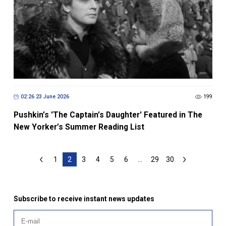
02:26 23 June 2026
199
Pushkin’s 'The Captain’s Daughter' Featured in The
New Yorker’s Summer Reading List
1
2
3
4
5
6
...
29
30
Subscribe to receive instant news updates