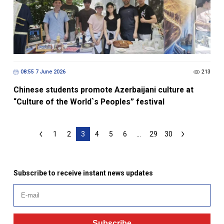
08:55 7 June 2026
213
Chinese students promote Azerbaijani culture at
“Culture of the World`s Peoples” festival
1
2
3
4
5
6
...
29
30
Subscribe to receive instant news updates
Subscribe