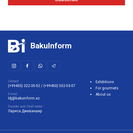
BakuInform
Contact:
Exhibitions
(+99455) 322-35-52
/
(+99450) 502-03-07
For gourmets
E-mail:
About us
ldj@bakuinform.az
Founder and Chief editor:
Лариса Джеваншир