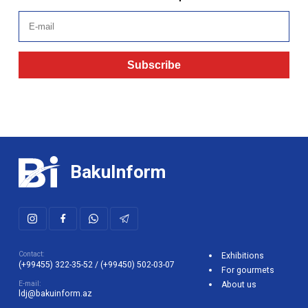
Subscribe
BakuInform
Contact:
Exhibitions
(+99455) 322-35-52
/
(+99450) 502-03-07
For gourmets
E-mail:
About us
ldj@bakuinform.az