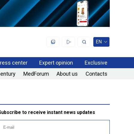
EN
ress center
Expert opinion
Exclusive
century
MedForum
About us
Contacts
Subscribe to receive instant news updates