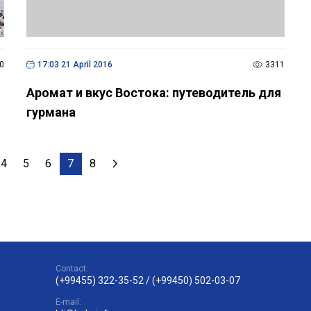
0
17:03 21 April 2016
3311
Аромат и вкус Востока: путеводитель для
гурмана
4
5
6
7
8
Contact:
(+99455) 322-35-52
/
(+99450) 502-03-07
E-mail: