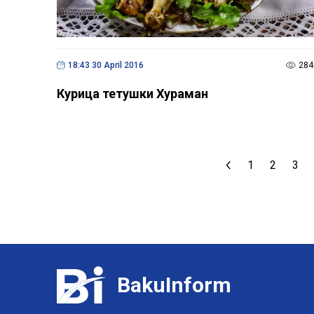
18:43 30 April 2016
284
Курица тетушки Хураман
1
2
3
BakuInform