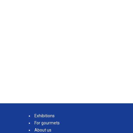
Exhibitions
For gourmets
About us