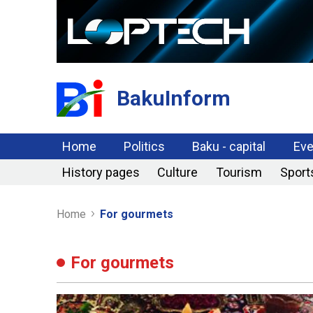
BakuInform
Home
Politics
Baku - capital
Eve
History pages
Culture
Tourism
Sport
Home
For gourmets
For gourmets