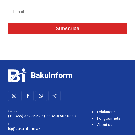
Subscribe
BakuInform
Contact:
Exhibitions
(+99455) 322-35-52
/
(+99450) 502-03-07
For gourmets
E-mail:
About us
ldj@bakuinform.az