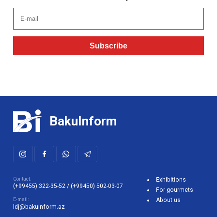
Subscribe
BakuInform
Contact:
Exhibitions
(+99455) 322-35-52
/
(+99450) 502-03-07
For gourmets
E-mail:
About us
ldj@bakuinform.az