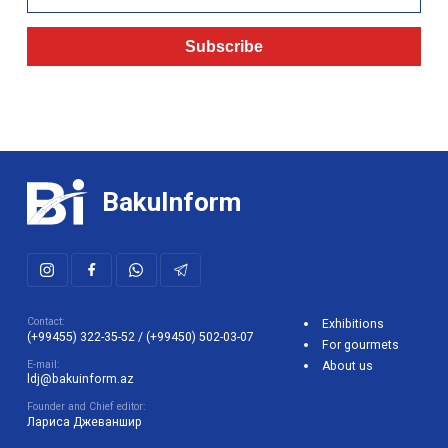
Subscribe
BakuInform
Contact:
Exhibitions
(+99455) 322-35-52
/
(+99450) 502-03-07
For gourmets
E-mail:
About us
ldj@bakuinform.az
Founder and Chief editor:
Лариса Джеваншир