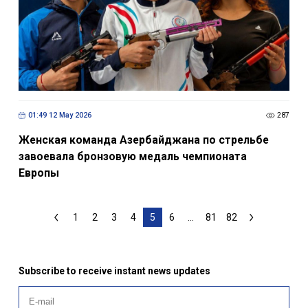
01:49 12 May 2026
287
Женская команда Азербайджана по стрельбе
завоевала бронзовую медаль чемпионата
Европы
1
2
3
4
5
6
...
81
82
Subscribe to receive instant news updates