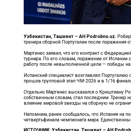
Узбекистан, Ташкент – АН Podrobno.uz.
Роберт
тренера сборной Португалии после поражения о
Мартинес заявил, что его контракт с Федерацие
турнира. По его словам, поражение от Испании 
работу после невыполненной цели — победы на
Испанский специалист возглавлял Португалию с
прошла групповой этап ЧМ-2026 и в 1/16 финал
Отдельно Мартинес высказался о Криштиану Рона
собственным словам, стал последним. Тренер н
влияние мировой звезды на сборную не огранич
Напомним, ранее сообщалось, что Испания на п
четвертьфинала чемпионата мира. Единственный
ИСТОЧНИК: Узбекистан, Ташкент – АН Podrob