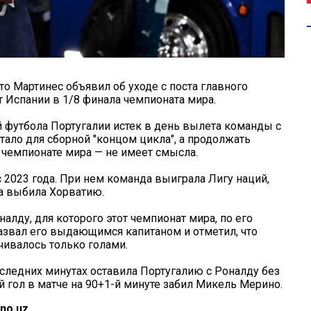
о Мартинес объявил об уходе с поста главного
т Испании в 1/8 финала чемпионата мира.
й футбола Португалии истек в день вылета команды с
стало для сборной "концом цикла", а продолжать
 чемпионате мира — не имеет смысла.
 2023 года. При нем команда выиграла Лигу наций,
а выбила Хорватию.
лду, для которого этот чемпионат мира, по его
азвал его выдающимся капитаном и отметил, что
ивалось только голами.
оследних минутах оставила Португалию с Роналду без
 гол в матче на 90+1-й минуте забил Микель Мерино.
no.uz.