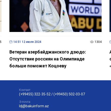
5
14:51 12 июля 2024
1304
Ветеран азербайджанского дзюдо:
Отсутствие россиян на Олимпиаде
больше поможет Коцоеву
Контакт:
(+99455) 322-35-52
/
(+99450) 502-03-07
Э-почта:
ldj@bakuinform.az