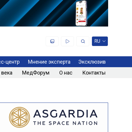
RU
с-центр
Мнение эксперта
Эксклюзив
 века
МедФорум
О нас
Контакты