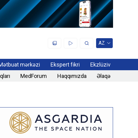
AZ
Mətbuat mərkəzi
Ekspert fikri
Ekzlüziv
qları
MedForum
Haqqımızda
Əlaqə