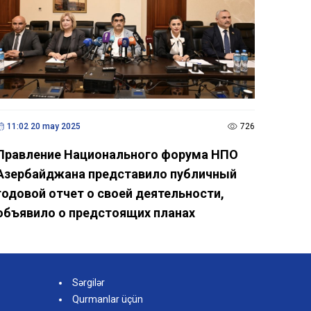
11:02 20 may 2025
726
Правление Национального форума НПО
Азербайджана представило публичный
годовой отчет о своей деятельности,
объявило о предстоящих планах
Sərgilər
Qurmanlar üçün