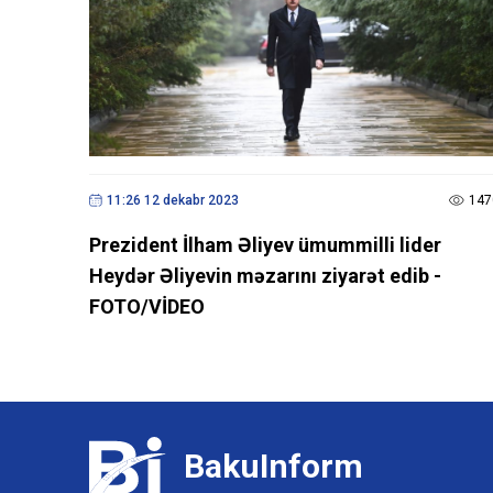
11:26 12 dekabr 2023
147
Prezident İlham Əliyev ümummilli lider
Heydər Əliyevin məzarını ziyarət edib -
FOTO/VİDEO
BakuInform