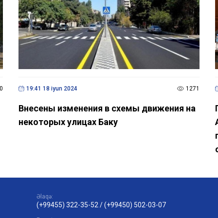
0
19:41 18 iyun 2024
1271
Внесены изменения в схемы движения на
некоторых улицах Баку
Əlaqə:
(+99455) 322-35-52
/
(+99450) 502-03-07