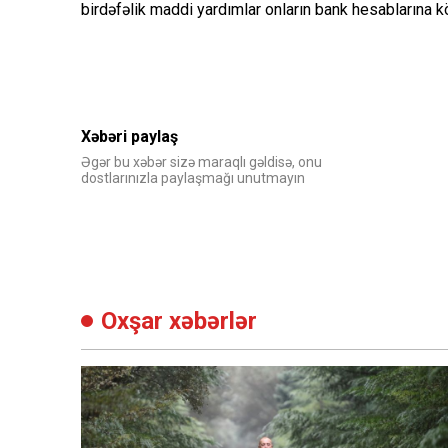
birdəfəlik maddi yardımlar onların bank hesablarına k
Xəbəri paylaş
Əgər bu xəbər sizə maraqlı gəldisə, onu
dostlarınızla paylaşmağı unutmayın
Oxşar xəbərlər