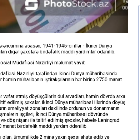
Sərəncamına əsasən, 1941-1945-ci illər - İkinci Dünya
lan digər şəxslərə birdəfəlik maddi yardımlar ödənilib.
Sosial Müdafiəsi Nazirliyi məlumat yayıb.
afiəsi Nazirliyi tərəfindən İkinci Dünya müharibəsində
 həmin müharibənin iştirakçılarının hər birinə 2750 manat
 vəfat etmiş döyüşçülərin dul arvadları, həmin dövrdə arxa
if edilmiş şəxslər, İkinci Dünya müharibəsi illərində döyüş
arın əməliyyat zonaları daxilində ordunun və donanmanın
əşmələrin işçiləri, İkinci Dünya müharibəsi dövründə
 döş nişanı ilə təltif edilmiş şəxslər, habelə Leninqrad
00 manat birdəfəlik maddi yardım ödənilib.
ı olan, ümumilikdə 2 minə yaxın şəxsi əhatə edib və