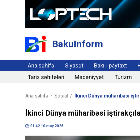
BakuInform
Ana səhifə
Siyasət
Bakı - paytaxt
Tarix səhifələri
Mədəniyyət
Turizm
Ana səhifə
Sosial
/
İkinci Dünya müharibəsi iştir
İkinci Dünya müharibəsi iştirakçıl
01:42 10 may 2026