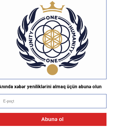
Anında xəbər yeniliklərini almaq üçün abunə olun
Abunə ol