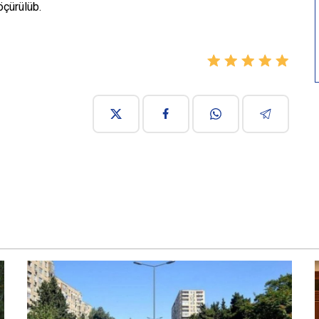
öçürülüb.