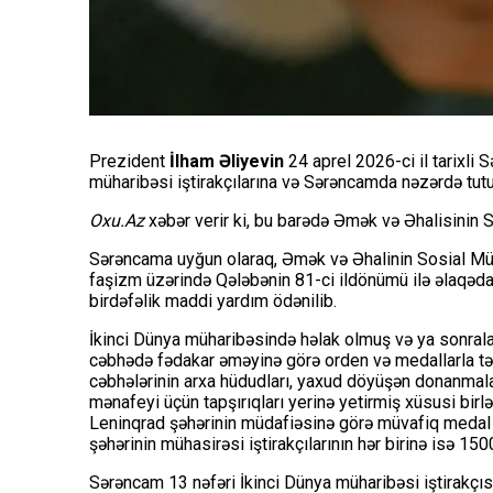
Prezident
İlham Əliyevin
24 aprel 2026-ci il tarixli 
müharibəsi iştirakçılarına və Sərəncamda nəzərdə tutu
Oxu.Az
xəbər verir ki, bu barədə Əmək və Əhalisinin 
Sərəncama uyğun olaraq, Əmək və Əhalinin Sosial Müd
faşizm üzərində Qələbənin 81-ci ildönümü ilə əlaqədar
birdəfəlik maddi yardım ödənilib.
İkinci Dünya müharibəsində həlak olmuş və ya sonralar
cəbhədə fədakar əməyinə görə orden və medallarla təlt
cəbhələrinin arxa hüdudları, yaxud döyüşən donanmal
mənafeyi üçün tapşırıqları yerinə yetirmiş xüsusi birl
Leninqrad şəhərinin müdafiəsinə görə müvafiq medal və
şəhərinin mühasirəsi iştirakçılarının hər birinə isə 15
Sərəncam 13 nəfəri İkinci Dünya müharibəsi iştirakçıs