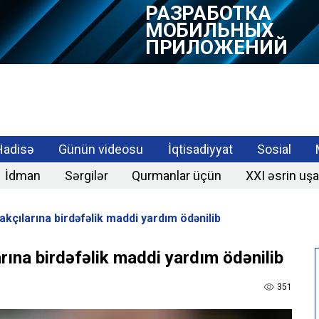
РАЗРАБОТКА
МОБИЛЬНЫХ
ПРИЛОЖЕНИЙ
Hadisə
Günün videosu
İqtisadiyyat
Sosial
İdman
Sərgilər
Qurmanlar üçün
XXI əsrin uşa
akçılarına birdəfəlik maddi yardım ödənilib
arına birdəfəlik maddi yardım ödənilib
351