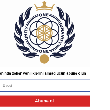
Anında xəbər yeniliklərini almaq üçün abunə olun
Abunə ol