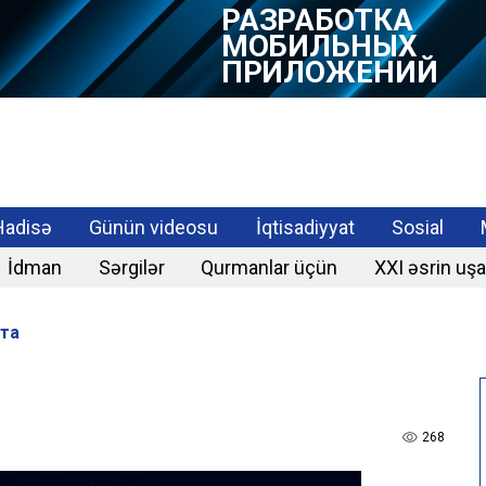
РАЗРАБОТКА
МОБИЛЬНЫХ
ПРИЛОЖЕНИЙ
Hadisə
Günün videosu
İqtisadiyyat
Sosial
İdman
Sərgilər
Qurmanlar üçün
XXI əsrin uşa
та
268