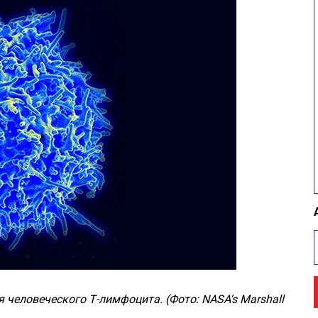
еловеческого Т-лимфоцита. (Фото: NASA's Marshall