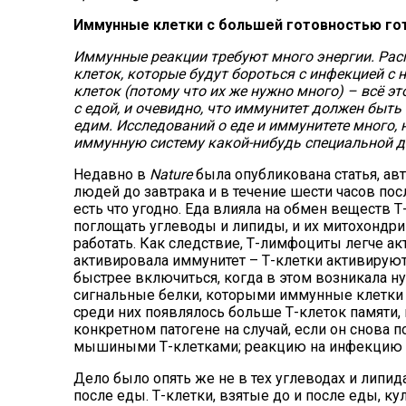
Иммунные клетки с большей готовностью гот
Иммунные реакции требуют много энергии. Рас
клеток, которые будут бороться с инфекцией с
клеток (потому что их же нужно много) – всё эт
с едой, и очевидно, что иммунитет должен быть 
едим. Исследований о еде и иммунитете много,
иммунную систему какой-нибудь специальной д
Недавно в
Nature
была опубликована статья, ав
людей до завтрака и в течение шести часов пос
есть что угодно. Еда влияла на обмен веществ Т
поглощать углеводы и липиды, и их митохондри
работать. Как следствие, Т-лимфоциты легче ак
активировала иммунитет – Т-клетки активируютс
быстрее включиться, когда в этом возникала н
сигнальные белки, которыми иммунные клетки 
среди них появлялось больше Т-клеток памяти
конкретном патогене на случай, если он снова 
мышиными Т-клетками; реакцию на инфекцию 
Дело было опять же не в тех углеводах и липи
после еды. Т-клетки, взятые до и после еды, к