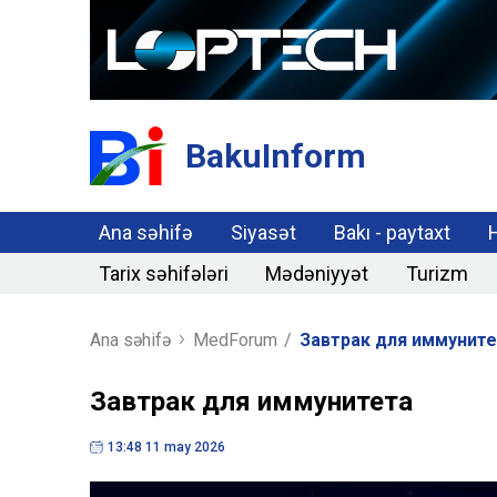
BakuInform
Ana səhifə
Siyasət
Bakı - paytaxt
Tarix səhifələri
Mədəniyyət
Turizm
Ana səhifə
MedForum
/
Завтрак для иммуните
Завтрак для иммунитета
13:48 11 may 2026