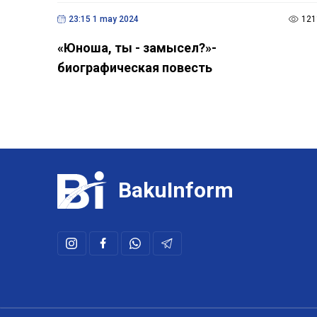
23:15 1 may 2024
121
«Юноша, ты - замысел?»-
биографическая повесть
BakuInform