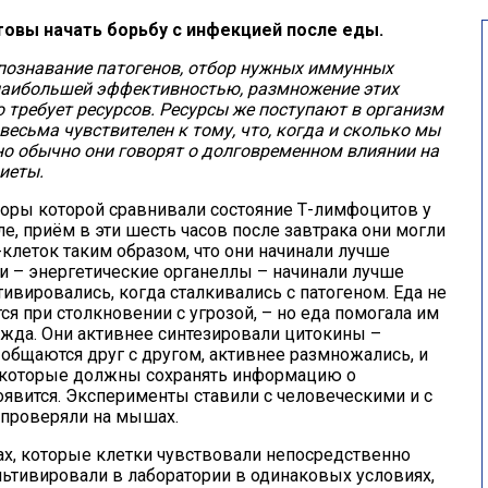
овы начать борьбу с инфекцией после еды.
познавание патогенов, отбор нужных иммунных
 наибольшей эффективностью, размножение этих
о требует ресурсов. Ресурсы же поступают в организм
весьма чувствителен к тому, что, когда и сколько мы
 но обычно они говорят о долговременном влиянии на
иеты.
торы которой сравнивали состояние Т-лимфоцитов у
ле, приём в эти шесть часов после завтрака они могли
-клеток таким образом, что они начинали лучше
и ­– энергетические органеллы – начинали лучше
тивировались, когда сталкивались с патогеном. Еда не
я при столкновении с угрозой, – но еда помогала им
ужда. Они активнее синтезировали цитокины –
общаются друг с другом, активнее размножались, и
, которые должны сохранять информацию о
появится. Эксперименты ставили с человеческими и с
проверяли на мышах.
дах, которые клетки чувствовали непосредственно
ультивировали в лаборатории в одинаковых условиях,