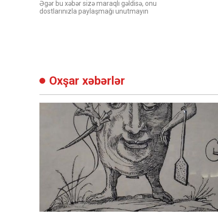
Əgər bu xəbər sizə maraqlı gəldisə, onu
dostlarınızla paylaşmağı unutmayın
Oxşar xəbərlər