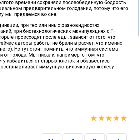
долгого времени сохраняли послеобеденную бодрость.
ециальном предварительном голодании, потому что его
му мы предаёмся во сне.
инации, при тех или иных разновидностях
ний, при биотехнологических манипуляциях с Т-
орые происходят после еды, зависят от того, что
сейчас авторы работы не брали в расчёт, что именно
него). Но тут стоит помнить, что иммунная система
и от голода. Мы писали, например, о том, что
у избавиться от старых клеток и
обзавестись
х восстанавливает иммунную вилочковую железу