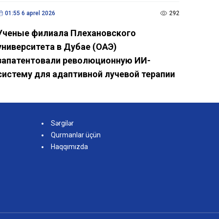
01:55 6 aprel 2026
292
Ученые филиала Плехановского
университета в Дубае (ОАЭ)
запатентовали революционную ИИ-
систему для адаптивной лучевой терапии
Sərgilər
Qurmanlar üçün
Haqqımızda