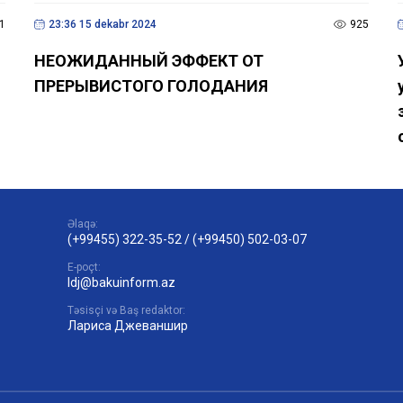
1
23:36 15 dekabr 2024
925
НЕОЖИДАННЫЙ ЭФФЕКТ ОТ
ПРЕРЫВИСТОГО ГОЛОДАНИЯ
Əlaqə:
(+99455) 322-35-52
/
(+99450) 502-03-07
E-poçt:
ldj@bakuinform.az
Təsisçi və Baş redaktor:
Лариса Джеваншир