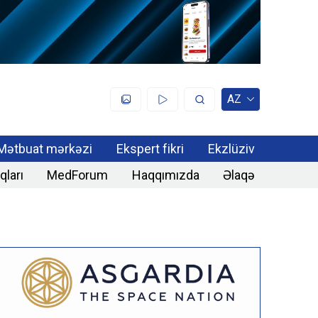
AZ
Mətbuat mərkəzi
Ekspert fikri
Ekzlüziv
qları
MedForum
Haqqımızda
Əlaqə