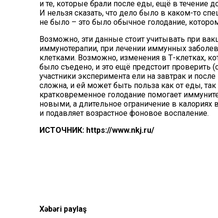
и те, которые брали после еды, ещё в течение 
И нельзя сказать, что дело было в каком-то сп
не было – это было обычное голодание, которо
Возможно, эти данные стоит учитывать при вакц
иммунотерапии, при лечении иммунных заболева
клетками. Возможно, изменения в Т-клетках, кот
было съедено, и это ещё предстоит проверить (
участники эксперимента ели на завтрак и после 
сложна, и ей может быть польза как от еды, так 
кратковременное голодание помогает иммунитет
новыми
, а длительное ограничение в калория
и
подавляет
возрастное фоновое воспаление.
ИСТОЧНИК: https://www.nkj.ru/
Xəbəri paylaş