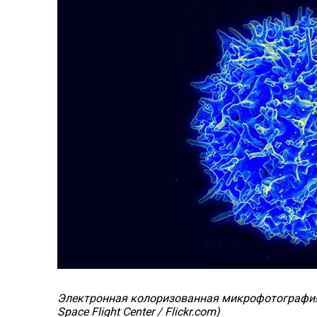
Электронная колоризованная микрофотография ч
Space Flight Center /
Flickr.com
)