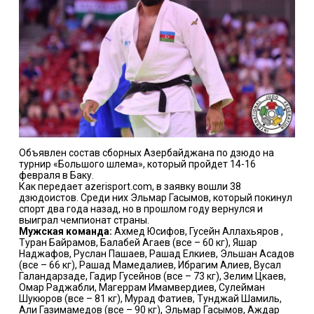
Объявлен состав сборных Азербайджана по дзюдо на
турнир «Большого шлема», который пройдет 14-16
февраля в Баку.
Как передает azerisport.com, в заявку вошли 38
дзюдоистов. Среди них Эльмар Гасымов, который покинул
спорт два года назад, но в прошлом году вернулся и
выиграл чемпионат страны.
Мужская команда:
Ахмед Юсифов, Гусейн Аллахьяров ,
Туран Байрамов, Балабей Агаев (все – 60 кг), Яшар
Наджафов, Руслан Пашаев, Рашад Елкиев, Эльшан Асадов
(все – 66 кг), Рашад Мамедалиев, Ибрагим Алиев, Вусал
Галандарзаде, Гадир Гусейнов (все – 73 кг), Зелим Цкаев,
Омар Раджабли, Магеррам Имамвердиев, Сулейман
Шукюров (все – 81 кг), Мурад Фатиев, Тунджай Шамиль,
Али Газимамедов (все – 90 кг), Эльмар Гасымов, Аждар