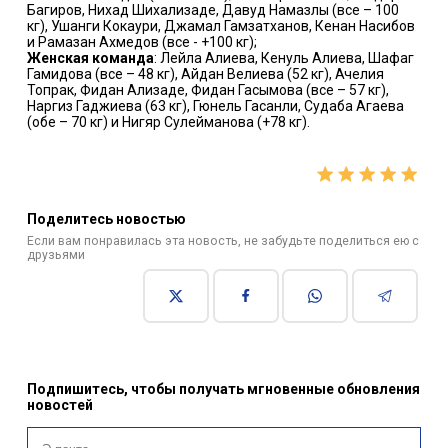
Багиров, Нихад Шихализаде, Давуд Намазлы (все – 100
кг), Ушанги Кокаури, Джамал Гамзатханов, Кенан Насибов
и Рамазан Ахмедов (все - +100 кг);
Женская команда
: Лейла Алиева, Кенуль Алиева, Шафаг
Гамидова (все – 48 кг), Айдан Велиева (52 кг), Ачелия
Топрак, Фидан Ализаде, Фидан Гасымова (все – 57 кг),
Наргиз Гаджиева (63 кг), Гюнель Гасанли, Судаба Агаева
(обе – 70 кг) и Нигяр Сулейманова (+78 кг).
Поделитесь новостью
Если вам понравилась эта новость, не забудьте поделиться ею с
друзьями
Подпишитесь, чтобы получать мгновенные обновления
новостей