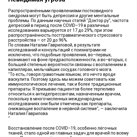
Распространёнными проявлениями постковидного
синдрома могут быть депрессия и другие ментальные
проблемы. По данным научных статей "Доктор.ру", частота
депрессий в период после COVID–19 в различных
исследованиях варьируется от 17 до 29%, при этом
распространённость посттравматического стрессового
расстройства — от 20 до 96%.
По словам Наталии Гавриловой, в результате
исследований и консультаций с психиатрами не
исключено, что подобные проявления, во–первых,
возникают на фоне предрасположенности, а во–вторых, с
большей степенью вероятности связаны с воспалением в
капиллярах, мельчайших сосудах головного мозга.
"То есть, говоря грамотным языком, это нечто вроде
васкулита. Поэтому здесь мы можем советовать как
иммунологическое лечение, так и более традиционные
препараты. Я призываю пациентов более терпеливо
относиться к антидепрессантам, назначенным врачом,
поскольку в многочисленных международных
исследованиях они были отмечены как препараты,
снижающие воспаление в нервной системе", — заключила
Наталия Гаврилова.
“
Восстановление после COVID–19, особенно лёгочных
тканей, стало одной из главных задач для врачей по всему