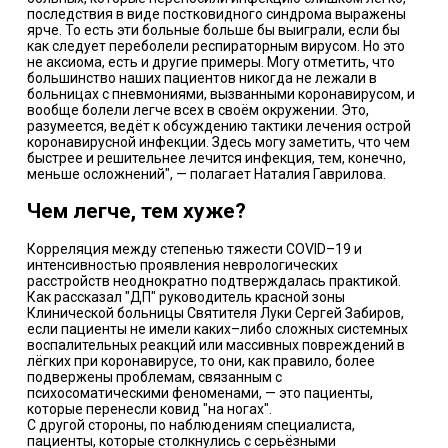
последствия в виде постковидного синдрома выражены
ярче. То есть эти больные больше бы выиграли, если бы
как следует переболели респираторным вирусом. Но это
не аксиома, есть и другие примеры. Могу отметить, что
большинство наших пациентов никогда не лежали в
больницах с пневмониями, вызванными коронавирусом, и
вообще болели легче всех в своём окружении. Это,
разумеется, ведёт к обсуждению тактики лечения острой
коронавирусной инфекции. Здесь могу заметить, что чем
быстрее и решительнее лечится инфекция, тем, конечно,
меньше осложнений", — полагает Наталия Гаврилова.
Чем легче, тем хуже?
Корреляция между степенью тяжести COVID–19 и
интенсивностью проявления неврологических
расстройств неоднократно подтверждалась практикой.
Как рассказал "ДП" руководитель красной зоны
Клинической больницы Святителя Луки Сергей Забиров,
если пациенты не имели каких–либо сложных системных
воспалительных реакций или массивных повреждений в
лёгких при коронавирусе, то они, как правило, более
подвержены проблемам, связанным с
психосоматическими феноменами, — это пациенты,
которые перенесли ковид "на ногах".
С другой стороны, по наблюдениям специалиста,
пациенты, которые столкнулись с серьёзными