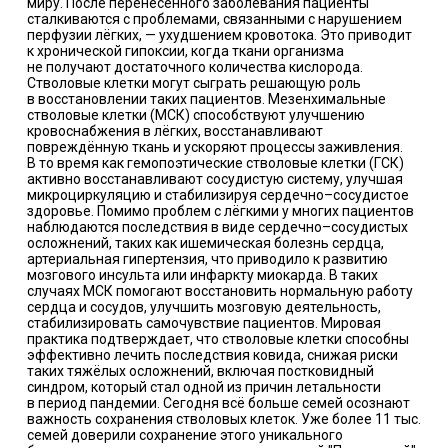
миру. После перенесённого заболевания пациенты
сталкиваются с проблемами, связанными с нарушением
перфузии лёгких, — ухудшением кровотока. Это приводит
к хронической гипоксии, когда ткани организма
не получают достаточного количества кислорода.
Стволовые клетки могут сыграть решающую роль
в восстановлении таких пациентов. Мезенхимальные
стволовые клетки (МСК) способствуют улучшению
кровоснабжения в лёгких, восстанавливают
повреждённую ткань и ускоряют процессы заживления.
В то время как гемопоэтические стволовые клетки (ГСК)
активно восстанавливают сосудистую систему, улучшая
микроциркуляцию и стабилизируя сердечно–сосудистое
здоровье. Помимо проблем с лёгкими у многих пациентов
наблюдаются последствия в виде сердечно–сосудистых
осложнений, таких как ишемическая болезнь сердца,
артериальная гипертензия, что приводило к развитию
мозгового инсульта или инфаркту миокарда. В таких
случаях МСК помогают восстановить нормальную работу
сердца и сосудов, улучшить мозговую деятельность,
стабилизировать самочувствие пациентов. Мировая
практика подтверждает, что стволовые клетки способны
эффективно лечить последствия ковида, снижая риски
таких тяжёлых осложнений, включая постковидный
синдром, который стал одной из причин летальности
в период пандемии. Сегодня всё больше семей осознают
важность сохранения стволовых клеток. Уже более 11 тыс.
семей доверили сохранение этого уникального