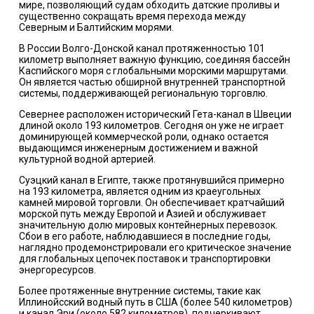
мире, позволяющий судам обходить датские проливы и
существенно сокращать время перехода между
Северным и Балтийским морями.
В России Волго-Донской канал протяженностью 101
километр выполняет важную функцию, соединяя бассейн
Каспийского моря с глобальными морскими маршрутами.
Он является частью обширной внутренней транспортной
системы, поддерживающей региональную торговлю.
Севернее расположен исторический Гета-канал в Швеции
длиной около 193 километров. Сегодня он уже не играет
доминирующей коммерческой роли, однако остается
выдающимся инженерным достижением и важной
культурной водной артерией.
Суэцкий канал в Египте, также протянувшийся примерно
на 193 километра, является одним из краеугольных
камней мировой торговли. Он обеспечивает кратчайший
морской путь между Европой и Азией и обслуживает
значительную долю мировых контейнерных перевозок.
Сбои в его работе, наблюдавшиеся в последние годы,
наглядно продемонстрировали его критическое значение
для глобальных цепочек поставок и транспортировки
энергоресурсов.
Более протяженные внутренние системы, такие как
Иллинойсский водный путь в США (более 540 километров)
и канал Эри (около 582 километров), подчеркивают