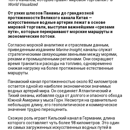
World Visualized
От узких шлюзов Панамы до грандиозной
протяженности Великого канала Китая —
искусственные водные артерии лежат в основе
мировой торговли, выступая важнейшими «срезами
пути», которые перекраивают морские маршруты и
экономические потоки.
Согласно морской аналитике и отраслевым данным,
приведенным изданием
Marine Insight
, каналы служат
стратегическими связующими звеньями между морями,
реками и промышленными регионами. Они сокращают
время транзита и расходы на топливо, одновременно
снижая нагрузку на более протяженные естественные
маршруты.
Панамский канал протяженностью около 82 километров
остается одной из наиболее экономически значимых
водных артерий мира. Он соединяет Атлантический и
Тихий океаны, избавляя суда от долгого и опасного обхода
Южной Америки у мыса Горн. Несмотря на сравнительно
небольшую длину, его геополитическое и коммерческое
значение трудно переоценить.
Схожую роль играет Кильский канал в Германии, длина
которого составляет чуть более 98 километров. Это один
из самых загруженных искусственных водных путей в