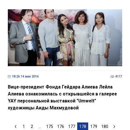
18:26 14 мая 2016
4117
Вице-президент Фонда Гейдара Алиева Лейла
Алиева ознакомилась с открывшейся в галерее
YAY персональной выставкой "Umwelt"
художницы Аиды Махмудовой
1
2
...
175
176
177
178
179
180