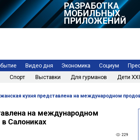
РАЗРАБОТКА
МОБИЛЬНЫХ
ПРИЛОЖЕНИЙ
обытие
Видео дня
Экономика
Социум
Прес
Спорт
Выставки
Для гурманов
Дети XXI
жанская кухня представлена на международном продов
тавлена на международном
 в Салониках
229