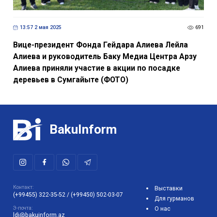
13:57 2 мая 2025
691
Вице-президент Фонда Гейдара Алиева Лейла
Алиева и руководитель Баку Медиа Центра Арзу
Алиева приняли участие в акции по посадке
деревьев в Сумгайыте (ФОТО)
BakuInform
Контакт:
Выставки
(+99455) 322-35-52
/
(+99450) 502-03-07
Для гурманов
Э-почта:
О нас
ldj@bakuinform.az