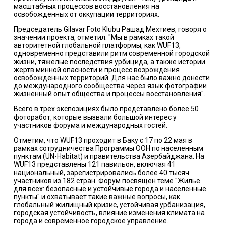
масштабных процессов восстановления на
освобожденных от оккупации территориях.
Председатель Gilavar Foto Klubu Рашад Мехтиев, говоря о
значении проекта, отметил: "Мы в рамках такой
авторитетной глобальной платформы, как WUF13,
одновременно представили ритм современной городской
жизни, тяжелые последствия урбицида, а также истории
жертв минной опасности и процесс возрождения
освобожденных территорий. Для нас было важно донести
до международного сообщества через язык фотографии
жизненный опыт общества и процессы восстановления".
Всего в трех экспозициях было представлено более 50
фоторабот, которые вызвали большой интерес у
участников форума и международных гостей.
Отметим, что WUF13 проходит в Баку с 17 по 22 мая в
рамках сотрудничества Программы ООН по населенным
пунктам (UN-Habitat) и правительства Азербайджана. На
WUF13 представлены 121 павильон, включая 41
национальный, зарегистрировались более 40 тысяч
участников из 182 стран. Форум посвящен теме "Жилье
для всех: безопасные и устойчивые города и населенные
пункты" и охватывает такие важные вопросы, как
глобальный жилищный кризис, устойчивая урбанизация,
городская устойчивость, влияние изменения климата на
города и современное городское управление.