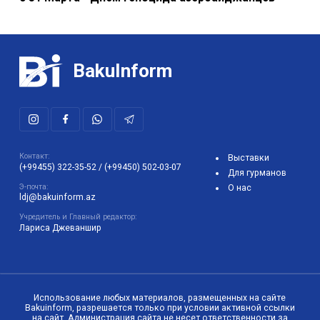
BakuInform
Контакт:
Выставки
(+99455) 322-35-52
/
(+99450) 502-03-07
Для гурманов
Э-почта:
О нас
ldj@bakuinform.az
Учредитель и Главный редактор:
Лариса Джеваншир
Использование любых материалов, размещенных на сайте
Bakuinform, разрешается только при условии активной ссылки
на сайт. Администрация сайта не несет ответственности за