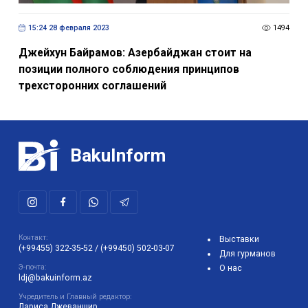
15:24 28 февраля 2023
1494
Джейхун Байрамов: Азербайджан стоит на
позиции полного соблюдения принципов
трехсторонних соглашений
BakuInform
Контакт:
Выставки
(+99455) 322-35-52
/
(+99450) 502-03-07
Для гурманов
Э-почта:
О нас
ldj@bakuinform.az
Учредитель и Главный редактор:
Лариса Джеваншир