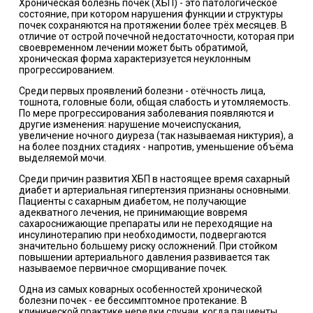
Хроническая болезнь почек (ХБП) - это патологическое
состояние, при котором нарушения функции и структуры
почек сохраняются на протяжении более трёх месяцев. В
отличие от острой почечной недостаточности, которая при
своевременном лечении может быть обратимой,
хроническая форма характеризуется неуклонным
прогрессированием.
Среди первых проявлений болезни - отёчность лица,
тошнота, головные боли, общая слабость и утомляемость.
По мере прогрессирования заболевания появляются и
другие изменения: нарушение мочеиспускания,
увеличение ночного диуреза (так называемая никтурия), а
на более поздних стадиях - напротив, уменьшение объёма
выделяемой мочи.
Среди причин развития ХБП в настоящее время сахарный
диабет и артериальная гипертензия признаны основными.
Пациенты с сахарным диабетом, не получающие
адекватного лечения, не принимающие вовремя
сахароснижающие препараты или не переходящие на
инсулинотерапию при необходимости, подвергаются
значительно большему риску осложнений. При стойком
повышении артериального давления развивается так
называемое первичное сморщивание почек.
Одна из самых коварных особенностей хронической
болезни почек - ее бессимптомное протекание. В
клинической практике нередки случаи, когда пациенты