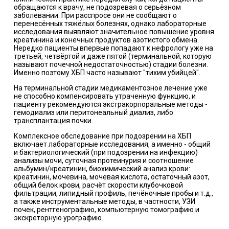
обращаются к врачу, не подозревая о серьёзном
заболевании. При расспросе они не сообщают о
перенесённых тяжёлых болезнях, однако лабораторные
исследования выявляют значительное повышение уровня
креатинина и конечных продуктов азотистого обмена.
Нередко пациенты впервые попадают к нефрологу уже на
третьей, четвёртой и даже пятой (терминальной, которую
называют почечной недостаточностью) стадии болезни.
Именно поэтому ХБП часто называют "тихим убийцей".
На терминальной стадии медикаментозное лечение уже
не способно компенсировать утраченную функцию, и
пациенту рекомендуются экстракорпоральные методы -
гемодиализ или перитонеальный диализ, либо
трансплантация почки.
Комплексное обследование при подозрении на ХБП
включает лабораторные исследования, а именно - общий
и бактериологический (при подозрении на инфекцию)
анализы мочи, суточная протеинурия и соотношение
альбумин/креатинин, биохимический анализ крови:
креатинин, мочевина, мочевая кислота, остаточный азот,
общий белок крови, расчёт скорости клубочковой
фильтрации, липидный профиль, печёночные пробы и т.д.,
а также инструментальные методы, в частности, УЗИ
почек, рентгенографию, компьютерную томографию и
экскреторную урографию.