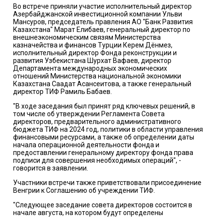
Во встрече приняли участие исполнительный директор
Азербайджанской инвестиционной компании Ульви
Мансуров, председатель правления АО "Банк Развития
Казахстана" Марат Елибаев, генеральный директор по
внешнеэкономическим связям Министерства
казначейства и финансов Турции Керем Дёнмез,
исполнительный директор Фонда реконструкции и
развития Узбекистана Шурхат Вафаев, директор
Департамента международных экономических
отношений Министерства национальной экономики
Казахстана Саадат Асансеитова, а также генеральный
директор ТИФ Рамиль Бабаев.
"В ходе заседания был принят ряд ключевых решений, в
том числе об утверждении Регламента Совета
директоров, предварительного административного
бюджета ТИФ на 2024 год, политики в области управления
финансовыми ресурсами, а также об определении даты
начала операционной деятельности фонда и
предоставлении генеральному директору фонда права
подписи для совершения необходимых операций", -
говорится в заявлении.
Участники встречи также приветствовали присоединение
Венгрии к Соглашению об учреждении ТИФ.
"Следующее заседание совета директоров состоится в
начале августа, на котором будут определены