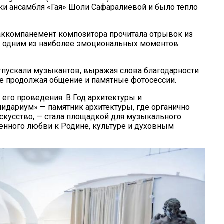
ки ансамбля «Гая» Шоли Сафаралиевой и было тепло
 аккомпанемент композитора прочитала отрывок из
ал одним из наиболее эмоциональных моментов
тпускали музыкантов, выражая слова благодарности
же продолжая общение и памятные фотосессии.
го проведения. В Год архитектуры и
идариум» — памятник архитектуры, где органично
скусство, — стала площадкой для музыкального
ённого любви к Родине, культуре и духовным