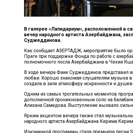
В галерее «Лапидариум», расположенной в са
вечер народного артиста Азербайджана, зас
Суджеддинова.
Как сообщает АЗЕРТАДЖ, мероприятие было о
Праге при поддержке Фонда по работе с азерба
полномочного посла Азербайджана в Чехии Яша
В ходе вечера Фаик Суджеддинов представил а
любви. Хорошо знакомая слушателям музыка в 
создала в зале атмосферу искренности и душев
Одним из самых трогательных моментов програ
дополненной проникновенным соло на балабане
Алихана Самедова. Выступление вызвало сильн
Ярким акцентом вечера также стал музыкальны
народного артиста Азербайджана Керима Керим
Изюминкой программы стала премьера песни Sev