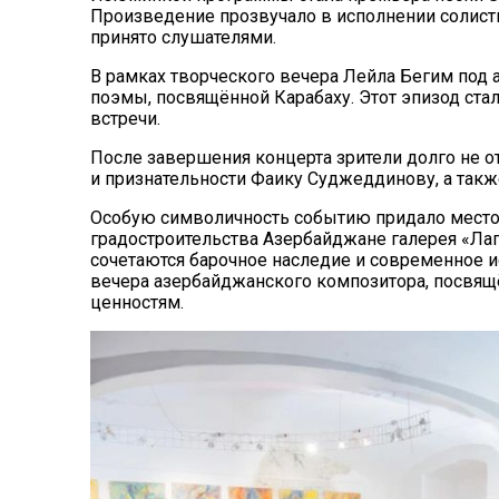
Произведение прозвучало в исполнении солист
принято слушателями.
В рамках творческого вечера Лейла Бегим под
поэмы, посвящённой Карабаху. Этот эпизод ст
встречи.
После завершения концерта зрители долго не о
и признательности Фаику Суджеддинову, а так
Особую символичность событию придало место е
градостроительства Азербайджане галерея «Лап
сочетаются барочное наследие и современное и
вечера азербайджанского композитора, посвящ
ценностям.