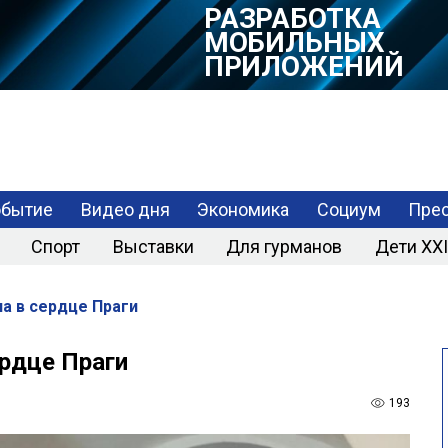
обытие
Видео дня
Экономика
Социум
Прес
Спорт
Выставки
Для гурманов
Дети XXI
а в сердце Праги
ердце Праги
193