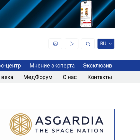
RU
с-центр
Мнение эксперта
Эксклюзив
 века
МедФорум
О нас
Контакты