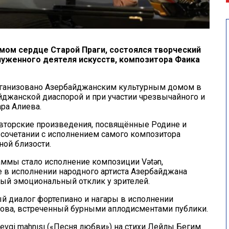
мом сердце Старой Праги, состоялся творческий
луженного деятеля искусств, композитора Фаика
рганизовано Азербайджанским культурным домом в
йджанской диаспорой и при участии чрезвычайного и
ра Алиева.
вторские произведения, посвящённые Родине и
сочетании с исполнением самого композитора
ной близости.
ммы стало исполнение композиции Vətən,
 в исполнении народного артиста Азербайджана
ый эмоциональный отклик у зрителей.
й диалог фортепиано и нагары в исполнении
ова, встреченный бурными аплодисментами публики.
gi mahnısı («Песня любви») на стихи Лейлы Бегим.