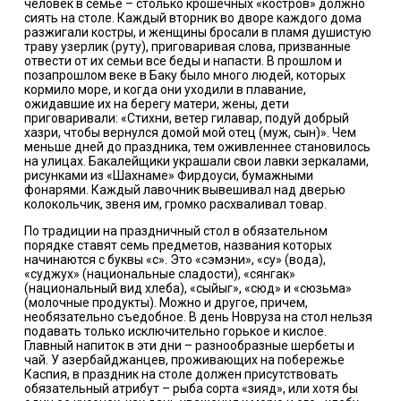
человек в семье – столько крошечных «костров» должно
сиять на столе.
Каждый вторник во дворе каждого дома
разжигали костры, и женщины бросали в пламя душистую
траву узерлик (руту), приговаривая слова, призванные
отвести от их семьи все беды и напасти. В прошлом и
позапрошлом веке в Баку было много людей, которых
кормило море, и когда они уходили в плавание,
ожидавшие их на берегу матери, жены, дети
приговаривали: «Стихни, ветер гилавар, подуй добрый
хазри, чтобы вернулся домой мой отец (муж, сын)». Чем
меньше дней до праздника, тем оживленнее становилось
на улицах. Бакалейщики украшали свои лавки зеркалами,
рисунками из «Шахнаме» Фирдоуси, бумажными
фонарями. Каждый лавочник вывешивал над дверью
колокольчик, звеня им, громко расхваливал товар.
По традиции на праздничный стол в обязательном
порядке ставят семь предметов, названия которых
начинаются с буквы «с». Это «сэмэни», «су» (вода),
«суджух» (национальные сладости), «сянгак»
(национальный вид хлеба), «сыйыг», «сюд» и «сюзьма»
(молочные продукты). Можно и другое, причем,
необязательно съедобное. В день Новруза на стол нельзя
подавать только исключительно горькое и кислое.
Главный напиток в эти дни – разнообразные шербеты и
чай. У азербайджанцев, проживающих на побережье
Каспия, в праздник на столе должен присутствовать
обязательный атрибут – рыба сорта «зияд», или хотя бы