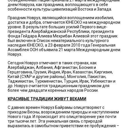
Объединенных Наций признала 21 марта международным
днем Новруза, как праздника, воплощающего в себе
особенности культуры цивилизаций Востока и Запада.
Праздник Новруз, являющийся воплощением изобилия,
достатка и добра, отмечается ЮНЕСКО на международном
уровне. В результате больших усилий Первого вице-
президента Азербайджанской Республики, президента
Фонда Гейдара Алиева Мехрибан Алиевой этот праздник
был включен в Список нематериального культурного
наследия ЮНЕСКО, а 23 февраля 2010 года Генеральная
Ассамблея ООН объявила 21 марта Международным днем
Новруз.
Сегодня Новруз отмечают в таких странах, как
Азербайджан, Албания, Афганистан, Босния и
Герцеговина, Грузия, Индия, Иран, Казахстан, Киргизия,
Китай (СУАР и другие районы), Монголия, Пакистан,
Таджикистан, Туркменистан, Турция, Ирак, Узбекистан и
др. Новруз считается традиционным праздником для
более чем двадцати коренных народов России.
КРАСИВЫЕ ТРАДИЦИИ ЖИВУТ ВЕКАМИ
С давних времен Новруз Байрамы олицетворяют с
приходом Весны, возрождением природы и наступлением
Нового года. И происходит это олицетворение уже почти
три тысячи лет. Эта уникальная связь с природой
выразилась в самобытном приветствии ее пробуждения –