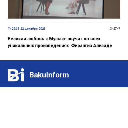
22:35 22 декабря 2023
2747
Великая любовь к Музыке звучит во всех
уникальных произведениях Фирангиз Ализаде
BakuInform
Контакт:
Выставки
(+99455) 322-35-52
/
(+99450) 502-03-07
Для гурманов
Э-почта:
О нас
ldj@bakuinform.az