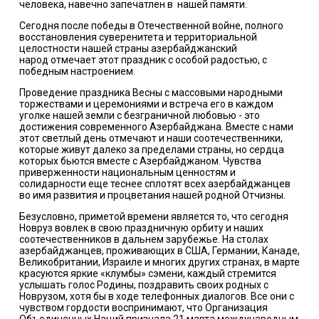
человека, навечно запечатлен в
нашей памяти.
Сегодня п
осле победы в Отечественной войне, полного
восстановления суверенитета и территориальной
целостности нашей страны азербайджанский
народ
отмечает этот праздник с особой радостью, с
победным настроением
.
Проведение праздника Весны с массовыми народными
торжествами и церемониями и встреча его в каждом
уголке нашей земли с безграничной любовью - это
достижения современного Азербайджана. Вместе с нами
этот светлый день отмечают и наши соотечественники,
которые живут далеко за пределами страны, но сердца
которых бьются вместе с Азербайджаном. Чувства
приверженности национальным ценностям и
солидарности еще теснее сплотят всех азербайджанцев
во имя развития и процветания нашей родной Отчизны.
Безусловно, приметой времени является то, что сегодня
Новруз вовлек в свою праздничную орбиту и наших
соотечественников в дальнем зарубежье. На столах
азербайджанцев, проживающих в США, Германии, Канаде,
Великобритании, Израиле и многих других странах, в марте
красуются яркие «клумбы» сэмени, каждый стремится
услышать голос Родины, поздравить своих родных с
Новрузом, хотя бы в ходе телефонных диалогов. Все они с
чувством гордости воспринимают, что Организация