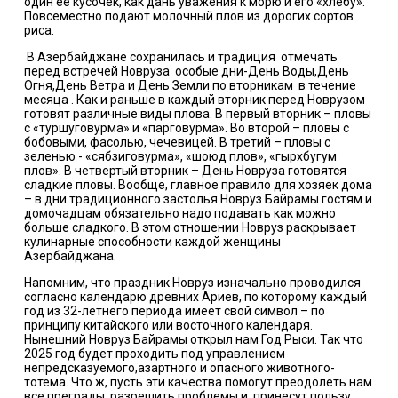
один ее кусочек, как дань уважения к морю и его «хлебу».
Повсеместно подают молочный плов из дорогих сортов
риса.
В Азербайджане сохранилась и традиция
отмечать
перед встречей Новруза особые дни-День Воды,День
Огня,День Ветра и День Земли по вторникам в течение
месяца . Как и раньше в каждый вторник перед Новрузом
готовят различные виды плова. В первый вторник – пловы
с «туршуговурма» и «парговурма». Во второй – пловы с
бобовыми, фасолью, чечевицей. В третий – пловы с
зеленью - «сябзиговурма», «шоюд плов», «гырхбугум
плов». В четвертый вторник – День Новруза готовятся
сладкие пловы. Вообще, главное правило для хозяек дома
– в дни традиционного застолья Новруз Байрамы гостям и
домочадцам обязательно надо подавать как можно
больше сладкого. В этом отношении Новруз раскрывает
кулинарные способности каждой женщины
Азербайджана.
Напомним, что праздник Новруз изначально проводился
согласно календарю древних Ариев, по которому каждый
год из 32-летнего периода имеет свой символ – по
принципу китайского или восточного календаря.
Нынешний Новруз Байрамы открыл нам Год Рыси. Так что
2025 год будет проходить под управлением
непредсказуемого,азартного и опасного животного-
тотема
. Что ж, пусть эти качества помогут преодолеть нам
все преграды, разрешить проблемы и
принесут пользу