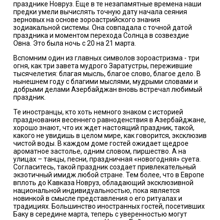
празднике Новруз. Еще в те незапамятные времена наши
предки умели вычислять точную дату начала сеяния
зерновых на основе зороастрийского знания
зодиакальной системы. Она совпадала с точной датой
праздника и моментом перехода Солнца в созвездие
Овна. Это была ночь с 20 на 21 марта.
Вспомним один из главных символов зороастризма - три
огня, как три завета мудрого Заратустры, пережившие
тысячелетия: благая мысль, благое слово, благое дело. В
нынешнем году с благими мыслями, мудрыми словами и
добрыми делами Азербайджан вновь встречал любимый
праздник.
Те иностранцы, кто хоть немного знаком с историей
празднования весеннего равноденствия в Азербайджане,
хорошо знают, что их ждет настоящий праздник, такой,
какого не увидишь в целом мире, как говорится, эксклюзив
чистой воды. В каждом доме гостей ожидает щедрое
ароматное застолье, одним словом, пиршество. А на
улицах – танцы, песни, праздничная «новогодняя» суета.
Согласитесь, такой праздник создает привлекательный
экзотичный имидж любой стране. Тем более, что в Европе
вплоть до Кавказа Новруз, обладающий эксклюзивной
национальной индивидуальностью, пока является
новинкой в смысле представления о его ритуалах и
традициях. Большинство иностранных гостей, посетивших
Баку в середине марта, теперь с уверенностью могут