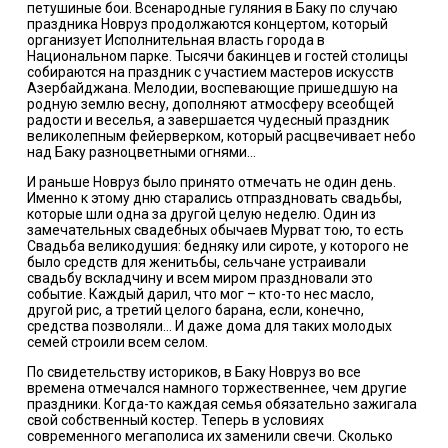
петушиные бои.
Всенародные гуляния в Баку по случаю
праздника Новруз продолжаются концертом, который
организует Исполнительная власть города в
Национальном парке. Тысячи бакинцев и гостей столицы
собираются на праздник с участием мастеров искусств
Азербайджана. Мелодии, воспевающие пришедшую на
родную землю весну, дополняют атмосферу всеобщей
радости и веселья, а завершается чудесный праздник
великолепным фейерверком, который расцвечивает небо
над Баку разноцветными огнями…
И раньше Новруз было принято отмечать не один день.
Именно к этому дню старались отпраздновать свадьбы,
которые шли одна за другой целую неделю. Один из
замечательных свадебных обычаев Мурват тою, то есть
Свадьба великодушия: бедняку или сироте, у которого не
было средств для женитьбы, сельчане устраивали
свадьбу вскладчину и всем миром праздновали это
событие. Каждый дарил, что мог – кто-то нес масло,
другой рис, а третий целого барана, если, конечно,
средства позволяли… И даже дома для таких молодых
семей строили всем селом.
По свидетельству историков, в Баку Новруз во все
времена отмечался намного торжественнее, чем другие
праздники.
Когда-то каждая семья обязательно зажигала
свой собственный костер. Теперь в условиях
современного мегаполиса их заменили свечи. Сколько