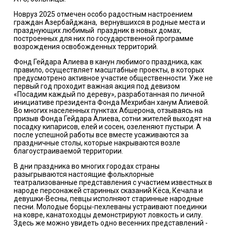
Новруз 2025 отмечен особо радостным настроением
граждан Азербайджана,
вернувшихся в родные места и
празднующих любимый
праздник в новых домах,
построенных для них по государственной программе
возрождения освобожденных территорий.
Фонд Гейдара Алиева в канун любимого праздника, как
правило, осуществляет масштабные проекты, в которых
предусмотрено активное участие общественности. Уже не
первый год проходит важная акция под девизом
«Посадим каждый по дереву», разработанная по личной
инициативе президента Фонда Мехрибан ханум Алиевой.
Во многих населенных пунктах Абшерона, отзываясь на
призыв Фонда Гейдара Алиева, сотни жителей выходят на
посадку кипарисов, елей и сосен, озеленяют пустыри. А
после успешной работы все вместе усаживаются за
праздничные столы, которые накрываются возле
благоустраиваемой территории.
В дни праздника во многих городах страны
разыгрываются настоящие фольклорные
театрализованные представления с участием известных в
народе персонажей старинных сказаний Кёса, Кечала и
девушки-Весны, певцы исполняют старинные народные
песни. Молодые борцы-пехлеваны устраивают поединки
на ковре,
канатоходцы
демонстрируют ловкость и силу.
Здесь же можно увидеть
одно весенних представлений -