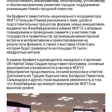
способствовать инклюзивному, безопасному, устойчивому
и сбалансированному развитию городов, поддерживая
реализацию Новой городской повестки.
На брифинге заместитель национального координатора
WUF13 Гюльшан Рзаева рассказала о теме, целях и
подготовительных процессах форума, новых инициативах,
выдвинутых Азербайджаном в рамках WUF13, о впервые
планируемом к проведению саммите с участием глав
государств и правительств, организации министерской
встречи в интерактивном и ориентированном на
результаты формате, а также о выставке Urban Expo,
которая будет развернута на площади 35 тысяч
квадратных метров.
В рамках брифинга руководитель канадского отделения
UN-Habitat Омар Сиддик представил программу, основные
мероприятия и возможности участия в WUF13.
Мероприятие продолжилось сессией вопросов и ответов.
Дипломаты из Турции, Кыргызстана, Беларуси, Пакистана,
Сальвадора и других стран выразили уверенность в том,
что Азербайджан организует мероприятие WUF13 на
высоком уровне.