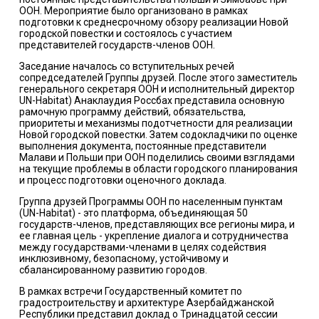
ООН. Мероприятие было организовано в рамках
подготовки к среднесрочному обзору реализации Новой
городской повестки и состоялось с участием
представителей государств-членов ООН.
Заседание началось со вступительных речей
сопредседателей Группы друзей. После этого заместитель
генерального секретаря ООН и исполнительный директор
UN-Habitat) Анаклаудия Россбах представила основную
рамочную программу действий, обязательства,
приоритеты и механизмы подотчетности для реализации
Новой городской повестки. Затем содокладчики по оценке
выполнения документа, постоянные представители
Малави и Польши при ООН поделились своими взглядами
на текущие проблемы в области городского планирования
и процесс подготовки оценочного доклада.
Группа друзей Программы ООН по населенным пунктам
(UN-Habitat) - это платформа, объединяющая 50
государств-членов, представляющих все регионы мира, и
ее главная цель - укрепление диалога и сотрудничества
между государствами-членами в целях содействия
инклюзивному, безопасному, устойчивому и
сбалансированному развитию городов.
В рамках встречи Государственный комитет по
градостроительству и архитектуре Азербайджанской
Республики представил доклад о Тринадцатой сессии