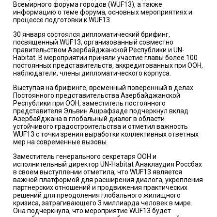
Всемирного форума городов (WUF13), а также
информацию о теме форума, основных мероприятиях и
процессе подготовки к WUF13.
30 января состоялся дипломатический брифинг,
посвященный WUF13, организованный совместно
правительством Азербайджанской Республики и UN-
Habitat. В мероприятии приняли участие главы более 100
постоянных представительств, аккредитованных при ООН,
наблюдатели, члены дипломатического корпуса.
Выступая на брифинге, временный поверенный в делах
Постоянного представительства Азербайджанской
Республики при ООН, заместитель постоянного
представителя Эльвин Ашрафзаде подчеркнул вклад
Азербайджана в глобальный диалог в области
устойчивого градостроительства и отметил важность
WUF13 с точки зрения выработки коллективных ответных
мер на современные вызовы.
Заместитель генерального секретаря ООН и
исполнительный директор UN-Habitat Анаклаудия Россбах
в своем выступлении отметила, что WUF13 является
важной платформой для расширения диалога, укрепления
партнерских отношений и продвижения практических
решений для преодоления глобального жилищного
кризиса, затрагивающего 3 миллиарда человек в мире.
Она подчеркнула, что мероприятие WUF13 будет