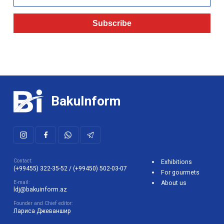
Subscribe
BakuInform
Contact:
Exhibitions
(+99455) 322-35-52
/
(+99450) 502-03-07
For gourmets
E-mail:
About us
ldj@bakuinform.az
Founder and Chief editor:
Лариса Джеваншир