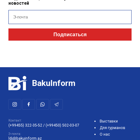
новостей
Подписаться
BakuInform
Контакт:
Выставки
(+99455) 322-35-52
/
(+99450) 502-03-07
Для гурманов
Э-почта:
О нас
ldj@bakuinform.az